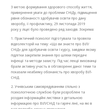
З метою формування здорового способу життя,
привернення уваги до проблеми СНІДу, підвищення
рівня обізнаності здобувачів освіти про дану
хворобу, її профілактику
, 29 листопада 2019
року
у
ліцеї було проведено ряд заходів. Зокрема:
1. Практичний психолог підготувала та провела
відеолекторій на тему: «Що ви знаєте про ВІЛ/
СНІД» для здобувачів освіти І курсу, завдяки якому
підлітки закріпили знання про шляхи передачі
інфекції та методи захисту. Під час лекції вихованці
брали активну участь в обговоренні даної теми та
показали неабияку обізнаність
про хворобу ВІЛ-
СНІД.
2. Учнівським самоврядуванням спільно з
психологічною службою були розроблені та
роздані інформаційні листівки з детальною
інформацією про ВІЛ/СНІД та гарячі лінії, на які в
разі потреби, можна звернутися.