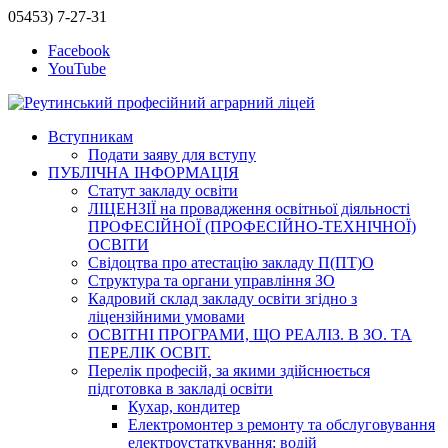
05453) 7-27-31
Facebook
YouTube
Вступникам
Подати заяву для вступу
ПУБЛІЧНА ІНФОРМАЦІЯ
Статут закладу освіти
ЛІЦЕНЗІЇ на провадження освітньої діяльності
ПРОФЕСІЙНОЇ (ПРОФЕСІЙНО-ТЕХНІЧНОЇ)
ОСВІТИ
Свідоцтва про атестацію закладу П(ПТ)О
Структура та органи управління ЗО
Кадровий склад закладу освіти згідно з
ліцензійними умовами
ОСВІТНІ ПРОГРАМИ, ЩО РЕАЛІЗ. В ЗО. ТА
ПЕРЕЛІК ОСВІТ.
Перелік професій, за якими здійснюється
підготовка в закладі освіти
Кухар, кондитер
Електромонтер з ремонту та обслуговування
електроустаткування; водій