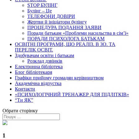
STOP БУЛІНГ
Булінг – Це
ТЕЛЕФОНИ ДОВІРИ
Жертви й ініціатори булінгу
ПРОЦЕДУРА ПОДАННЯ ЗАЯВИ
Поради батькам «Проблеми насильства в сім’ї»
ПОРАДИ ПСИХОЛОГА БАТЬКАМ
ОСВІТНІ ПРОГРАМИ, ЩО РЕАЛІЗ. В ЗО. ТА
ПЕРЕЛІК ОСВІТ.
Здобувачам освіти і батькам
Розклад дзвінків
Електронна бібліотека
Блог бібліотекаря
Графіки прийому громадян керівництвом
Академічна відпустка
Контакти
«ПСИХОЛОГІЧНИЙ ТРЕНАЖЕР ДЛЯ ПІДЛІТКІВ»
“Ти ЯК”
Обрати сторінку
1