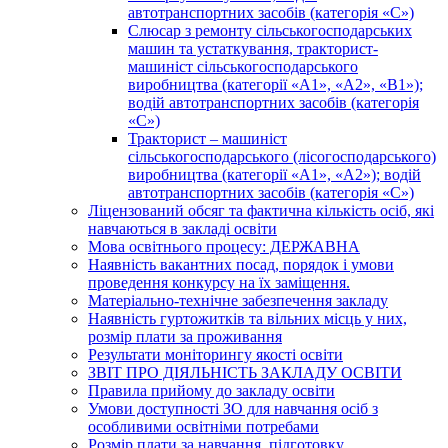
автотранспортних засобів (категорія «С»)
Слюсар з ремонту сільськогосподарських
машин та устаткування, тракторист-
машиніст сільськогосподарського
виробництва (категорії «А1», «А2», «В1»);
водій автотранспортних засобів (категорія
«С»)
Тракторист – машиніст
сільськогосподарського (лісогосподарського)
виробництва (категорії «А1», «А2»); водій
автотранспортних засобів (категорія «С»)
Ліцензований обсяг та фактична кількість осіб, які
навчаються в закладі освіти
Мова освітнього процесу: ДЕРЖАВНА
Наявність вакантних посад, порядок і умови
проведення конкурсу на їх заміщення.
Матеріально-технічне забезпечення закладу
Наявність гуртожитків та вільних місць у них,
розмір плати за проживання
Результати моніторингу якості освіти
ЗВІТ ПРО ДІЯЛЬНІСТЬ ЗАКЛАДУ ОСВІТИ
Правила прийому до закладу освіти
Умови доступності ЗО для навчання осіб з
особливими освітніми потребами
Розмір плати за навчання, підготовку,