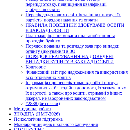
перепідготовку, підвищення кваліфікації
здобувачів освіти
Перелік додаткових освітніх та інших послуг, їх
вартість, порядок надання та оплати
ПРАВИЛА ПОВЕДІНКИ ЗДОБУВАЧІВ ОСВІТИ
В ЗАКЛАДІ ОСВІТИ
План заходів, спрямованих на запобігання та
протидію булінгу
Порядок подання та розгляду заяв про випадки
булінгу (цькування) в ЗО
ПОРЯДОК РЕАГУВАННЯ НА ДОВЕДЕНІ
ВИПАДКИ БУЛІНГУ В ЗАКЛАДІ ОСВІТИ
Кошторис
Фінансовий звіт про надходження та використання
всіх отриманих коштів
Інформація про перелік товарів, робіт і послуг,
отриманих як благодійна допомога, із зазначенням
їх вартості, а також про кошти, отримані з інших
джерел, не заборонених законодавством
#2838 (без назви)
Методична робота
ЗНО/ДПА (НМТ-2026)
Психологічна підтримка
Міжнародний день шкільного харчування
СТОП БУЛІНГ