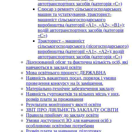
автотранспортних засобів (категорія «С»)
Слюсар з ремонту сільськогосподарських
машин та устаткування, тракторист-
машиніст сільськогосподарського
виробництва (категорії «А1», «А2», «В1»);
водій автотранспортних засобів (категорія
«С»)
Тракторист – машиніст
сільськогосподарського (лісогосподарського)
виробництва (категорії «А1», «А2»); водій
автотранспортних засобів (категорія «С»)
Ліцензований обсяг та фактична кількість осіб, які
навчаються в закладі освіти
Мова освітнього процесу: ДЕРЖАВНА
Наявність вакантних посад, порядок і умови
проведення конкурсу на їх заміщення.
Матеріально-технічне забезпечення закладу
Наявність гуртожитків та вільних місць у них,
розмір плати за проживання
Результати моніторингу якості освіти
ЗВІТ ПРО ДІЯЛЬНІСТЬ ЗАКЛАДУ ОСВІТИ
Правила прийому до закладу освіти
Умови доступності ЗО для навчання осіб з
особливими освітніми потребами
Розмір плати за навчання, підготовку,