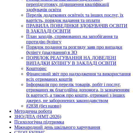
перепідготовку, підвищення кваліфікації
здобувачів освіти
Перелік додаткових освітніх та інших послуг, їх
вартість, порядок надання та оплати
ПРАВИЛА ПОВЕДІНКИ ЗДОБУВАЧІВ ОСВІТИ
В ЗАКЛАДІ ОСВІТИ
План заходів, спрямованих на запобігання та
протидію булінгу
Порядок подання та розгляду заяв про випадки
булінгу (цькування) в ЗО
ПОРЯДОК РЕАГУВАННЯ НА ДОВЕДЕНІ
ВИПАДКИ БУЛІНГУ В ЗАКЛАДІ ОСВІТИ
Кошторис
Фінансовий звіт про надходження та використання
всіх отриманих коштів
Інформація про перелік товарів, робіт і послуг,
отриманих як благодійна допомога, із зазначенням
їх вартості, а також про кошти, отримані з інших
джерел, не заборонених законодавством
#2838 (без назви)
Методична робота
ЗНО/ДПА (НМТ-2026)
Психологічна підтримка
Міжнародний день шкільного харчування
СТОП БУЛІНГ