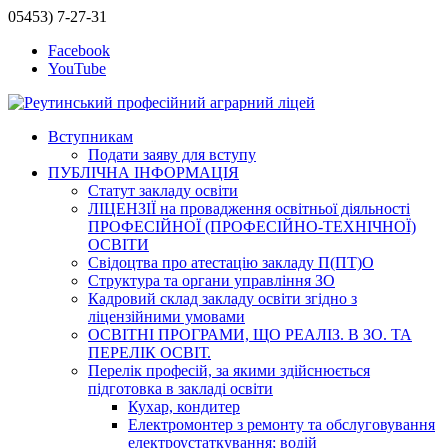
05453) 7-27-31
Facebook
YouTube
Вступникам
Подати заяву для вступу
ПУБЛІЧНА ІНФОРМАЦІЯ
Статут закладу освіти
ЛІЦЕНЗІЇ на провадження освітньої діяльності
ПРОФЕСІЙНОЇ (ПРОФЕСІЙНО-ТЕХНІЧНОЇ)
ОСВІТИ
Свідоцтва про атестацію закладу П(ПТ)О
Структура та органи управління ЗО
Кадровий склад закладу освіти згідно з
ліцензійними умовами
ОСВІТНІ ПРОГРАМИ, ЩО РЕАЛІЗ. В ЗО. ТА
ПЕРЕЛІК ОСВІТ.
Перелік професій, за якими здійснюється
підготовка в закладі освіти
Кухар, кондитер
Електромонтер з ремонту та обслуговування
електроустаткування; водій