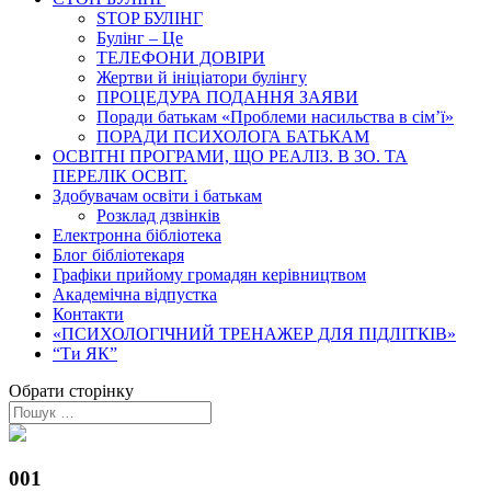
STOP БУЛІНГ
Булінг – Це
ТЕЛЕФОНИ ДОВІРИ
Жертви й ініціатори булінгу
ПРОЦЕДУРА ПОДАННЯ ЗАЯВИ
Поради батькам «Проблеми насильства в сім’ї»
ПОРАДИ ПСИХОЛОГА БАТЬКАМ
ОСВІТНІ ПРОГРАМИ, ЩО РЕАЛІЗ. В ЗО. ТА
ПЕРЕЛІК ОСВІТ.
Здобувачам освіти і батькам
Розклад дзвінків
Електронна бібліотека
Блог бібліотекаря
Графіки прийому громадян керівництвом
Академічна відпустка
Контакти
«ПСИХОЛОГІЧНИЙ ТРЕНАЖЕР ДЛЯ ПІДЛІТКІВ»
“Ти ЯК”
Обрати сторінку
001