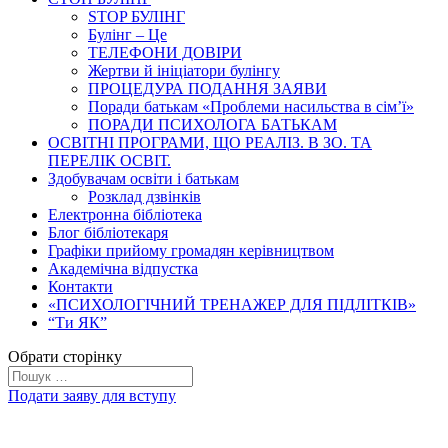
STOP БУЛІНГ
Булінг – Це
ТЕЛЕФОНИ ДОВІРИ
Жертви й ініціатори булінгу
ПРОЦЕДУРА ПОДАННЯ ЗАЯВИ
Поради батькам «Проблеми насильства в сім’ї»
ПОРАДИ ПСИХОЛОГА БАТЬКАМ
ОСВІТНІ ПРОГРАМИ, ЩО РЕАЛІЗ. В ЗО. ТА
ПЕРЕЛІК ОСВІТ.
Здобувачам освіти і батькам
Розклад дзвінків
Електронна бібліотека
Блог бібліотекаря
Графіки прийому громадян керівництвом
Академічна відпустка
Контакти
«ПСИХОЛОГІЧНИЙ ТРЕНАЖЕР ДЛЯ ПІДЛІТКІВ»
“Ти ЯК”
Обрати сторінку
Подати заяву для вступу