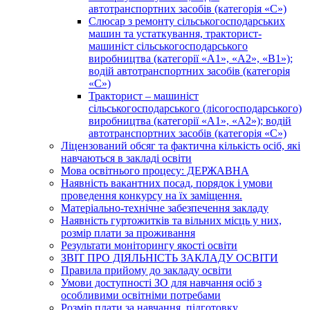
автотранспортних засобів (категорія «С»)
Слюсар з ремонту сільськогосподарських
машин та устаткування, тракторист-
машиніст сільськогосподарського
виробництва (категорії «А1», «А2», «В1»);
водій автотранспортних засобів (категорія
«С»)
Тракторист – машиніст
сільськогосподарського (лісогосподарського)
виробництва (категорії «А1», «А2»); водій
автотранспортних засобів (категорія «С»)
Ліцензований обсяг та фактична кількість осіб, які
навчаються в закладі освіти
Мова освітнього процесу: ДЕРЖАВНА
Наявність вакантних посад, порядок і умови
проведення конкурсу на їх заміщення.
Матеріально-технічне забезпечення закладу
Наявність гуртожитків та вільних місць у них,
розмір плати за проживання
Результати моніторингу якості освіти
ЗВІТ ПРО ДІЯЛЬНІСТЬ ЗАКЛАДУ ОСВІТИ
Правила прийому до закладу освіти
Умови доступності ЗО для навчання осіб з
особливими освітніми потребами
Розмір плати за навчання, підготовку,