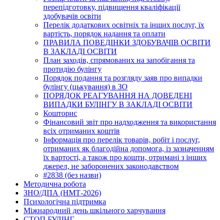
перепідготовку, підвищення кваліфікації
здобувачів освіти
Перелік додаткових освітніх та інших послуг, їх
вартість, порядок надання та оплати
ПРАВИЛА ПОВЕДІНКИ ЗДОБУВАЧІВ ОСВІТИ
В ЗАКЛАДІ ОСВІТИ
План заходів, спрямованих на запобігання та
протидію булінгу
Порядок подання та розгляду заяв про випадки
булінгу (цькування) в ЗО
ПОРЯДОК РЕАГУВАННЯ НА ДОВЕДЕНІ
ВИПАДКИ БУЛІНГУ В ЗАКЛАДІ ОСВІТИ
Кошторис
Фінансовий звіт про надходження та використання
всіх отриманих коштів
Інформація про перелік товарів, робіт і послуг,
отриманих як благодійна допомога, із зазначенням
їх вартості, а також про кошти, отримані з інших
джерел, не заборонених законодавством
#2838 (без назви)
Методична робота
ЗНО/ДПА (НМТ-2026)
Психологічна підтримка
Міжнародний день шкільного харчування
СТОП БУЛІНГ