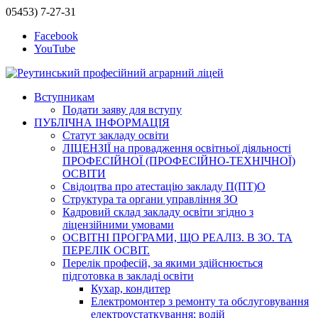
05453) 7-27-31
Facebook
YouTube
Вступникам
Подати заяву для вступу
ПУБЛІЧНА ІНФОРМАЦІЯ
Статут закладу освіти
ЛІЦЕНЗІЇ на провадження освітньої діяльності
ПРОФЕСІЙНОЇ (ПРОФЕСІЙНО-ТЕХНІЧНОЇ)
ОСВІТИ
Свідоцтва про атестацію закладу П(ПТ)О
Структура та органи управління ЗО
Кадровий склад закладу освіти згідно з
ліцензійними умовами
ОСВІТНІ ПРОГРАМИ, ЩО РЕАЛІЗ. В ЗО. ТА
ПЕРЕЛІК ОСВІТ.
Перелік професій, за якими здійснюється
підготовка в закладі освіти
Кухар, кондитер
Електромонтер з ремонту та обслуговування
електроустаткування; водій