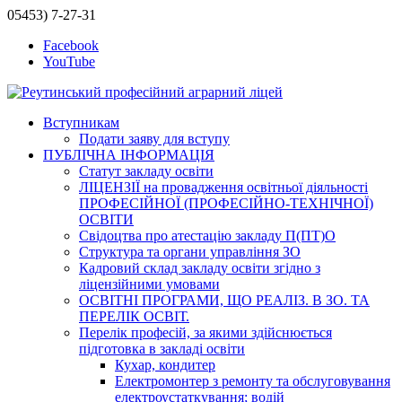
05453) 7-27-31
Facebook
YouTube
Вступникам
Подати заяву для вступу
ПУБЛІЧНА ІНФОРМАЦІЯ
Статут закладу освіти
ЛІЦЕНЗІЇ на провадження освітньої діяльності
ПРОФЕСІЙНОЇ (ПРОФЕСІЙНО-ТЕХНІЧНОЇ)
ОСВІТИ
Свідоцтва про атестацію закладу П(ПТ)О
Структура та органи управління ЗО
Кадровий склад закладу освіти згідно з
ліцензійними умовами
ОСВІТНІ ПРОГРАМИ, ЩО РЕАЛІЗ. В ЗО. ТА
ПЕРЕЛІК ОСВІТ.
Перелік професій, за якими здійснюється
підготовка в закладі освіти
Кухар, кондитер
Електромонтер з ремонту та обслуговування
електроустаткування; водій