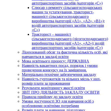
автотранспортних засобів (категорія «С»)
Слюсар з ремонту сільськогосподарських
машин та устаткування, тракторист-
машиніст сільськогосподарського
виробництва (категорії «А1», «А2», «В1»);
водій автотранспортних засобів (категорія
«С»)
Тракторист – машиніст
сільськогосподарського (лісогосподарського)
виробництва (категорії «А1», «А2»); водій
автотранспортних засобів (категорія «С»)
Ліцензований обсяг та фактична кількість осіб, які
навчаються в закладі освіти
Мова освітнього процесу: ДЕРЖАВНА
Наявність вакантних посад, порядок і умови
проведення конкурсу на їх заміщення.
Матеріально-технічне забезпечення закладу
Наявність гуртожитків та вільних місць у них,
розмір плати за проживання
Результати моніторингу якості освіти
ЗВІТ ПРО ДІЯЛЬНІСТЬ ЗАКЛАДУ ОСВІТИ
Правила прийому до закладу освіти
Умови доступності ЗО для навчання осіб з
особливими освітніми потребами
Розмір плати за навчання, підготовку,