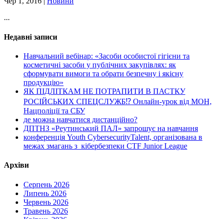
Чер 1, 2016
|
Новини
...
Недавні записи
Навчальний вебінар: «Засоби особистої гігієни та
косметичні засоби у публічних закупівлях: як
сформувати вимоги та обрати безпечну і якісну
продукцію»
ЯК ПІДЛІТКАМ НЕ ПОТРАПИТИ В ПАСТКУ
РОСІЙСЬКИХ СПЕЦСЛУЖБ⁉️ Онлайн-урок від МОН,
Нацполіції та СБУ
де можна навчатися дистанційно?
ДПТНЗ «Реутинський ПАЛ» запрошує на навчання
конференція Youth CybersecurityTalent, організована в
межах змагань з кібербезпеки CTF Junior League
Архіви
Серпень 2026
Липень 2026
Червень 2026
Травень 2026