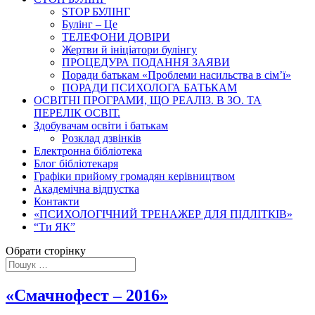
STOP БУЛІНГ
Булінг – Це
ТЕЛЕФОНИ ДОВІРИ
Жертви й ініціатори булінгу
ПРОЦЕДУРА ПОДАННЯ ЗАЯВИ
Поради батькам «Проблеми насильства в сім’ї»
ПОРАДИ ПСИХОЛОГА БАТЬКАМ
ОСВІТНІ ПРОГРАМИ, ЩО РЕАЛІЗ. В ЗО. ТА
ПЕРЕЛІК ОСВІТ.
Здобувачам освіти і батькам
Розклад дзвінків
Електронна бібліотека
Блог бібліотекаря
Графіки прийому громадян керівництвом
Академічна відпустка
Контакти
«ПСИХОЛОГІЧНИЙ ТРЕНАЖЕР ДЛЯ ПІДЛІТКІВ»
“Ти ЯК”
Обрати сторінку
«Смачнофест – 2016»