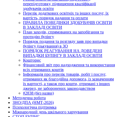
перепідготовку, підвищення кваліфікації
здобувачів освіти
Перелік додаткових освітніх та інших послуг, їх
вартість, порядок надання та оплати
ПРАВИЛА ПОВЕДІНКИ ЗДОБУВАЧІВ ОСВІТИ
В ЗАКЛАДІ ОСВІТИ
План заходів, спрямованих на запобігання та
протидію булінгу
Порядок подання та розгляду заяв про випадки
булінгу (цькування) в ЗО
ПОРЯДОК РЕАГУВАННЯ НА ДОВЕДЕНІ
ВИПАДКИ БУЛІНГУ В ЗАКЛАДІ ОСВІТИ
Кошторис
Фінансовий звіт про надходження та використання
всіх отриманих коштів
Інформація про перелік товарів, робіт і послуг,
отриманих як благодійна допомога, із зазначенням
їх вартості, а також про кошти, отримані з інших
джерел, не заборонених законодавством
#2838 (без назви)
Методична робота
ЗНО/ДПА (НМТ-2026)
Психологічна підтримка
Міжнародний день шкільного харчування
СТОП БУЛІНГ