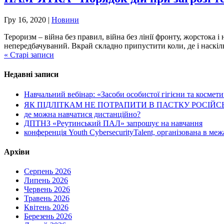
Гру 16, 2020
|
Новини
Тероризм – війна без правил, війна без лінії фронту, жорсток
непередбачуваний. Вкрай складно припустити коли, де і наскіл
« Старі записи
Недавні записи
Навчальний вебінар: «Засоби особистої гігієни та космет
ЯК ПІДЛІТКАМ НЕ ПОТРАПИТИ В ПАСТКУ РОСІЙСЬКИХ
де можна навчатися дистанційно?
ДПТНЗ «Реутинський ПАЛ» запрошує на навчання
конференція Youth CybersecurityTalent, організована в ме
Архіви
Серпень 2026
Липень 2026
Червень 2026
Травень 2026
Квітень 2026
Березень 2026