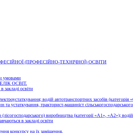
і ПРОФЕСІЙНОЇ (ПРОФЕСІЙНО-ТЕХНІЧНОЇ) ОСВІТИ
ми умовами
ЕЛІК ОСВІТ.
в закладі освіти
ектроустаткування; водій автотранспортних засобів (категорія 
н та устаткування, тракторист-машиніст сільськогосподарського 
 (лісогосподарського) виробництва (категорії «А1», «А2»); водій
авчаються в закладі освіти
ення конкурсу на їх заміщення.