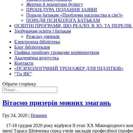
Жертви й ініціатори булінгу
ПРОЦЕДУРА ПОДАННЯ ЗАЯВИ
Поради батькам «Проблеми насильства в сім’ї»
ПОРАДИ ПСИХОЛОГА БАТЬКАМ
ОСВІТНІ ПРОГРАМИ, ЩО РЕАЛІЗ. В ЗО. ТА ПЕРЕЛІК 
Здобувачам освіти і батькам
Розклад дзвінків
Електронна бібліотека
Блог бібліотекаря
Графіки прийому громадян керівництвом
Академічна відпустка
Контакти
«ПСИХОЛОГІЧНИЙ ТРЕНАЖЕР ДЛЯ ПІДЛІТКІВ»
“Ти ЯК”
Обрати сторінку
Вітаємо призерів мовних змагань
Гру 24, 2020
|
Новини
17-18 грудня 2020 року відбувся ІІ етап ХX Міжнародного конк
імені Тараса Шевченка серед учнів закладів професійної (профес