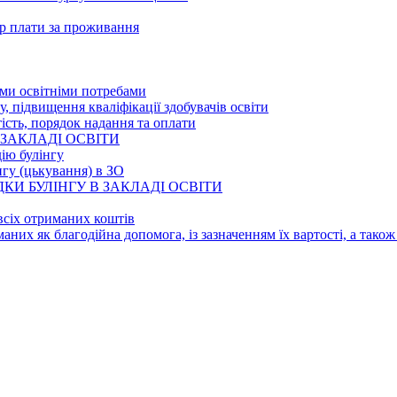
ір плати за проживання
ими освітніми потребами
у, підвищення кваліфікації здобувачів освіти
тість, порядок надання та оплати
 ЗАКЛАДІ ОСВІТИ
ію булінгу
нгу (цькування) в ЗО
И БУЛІНГУ В ЗАКЛАДІ ОСВІТИ
всіх отриманих коштів
иманих як благодійна допомога, із зазначенням їх вартості, а так