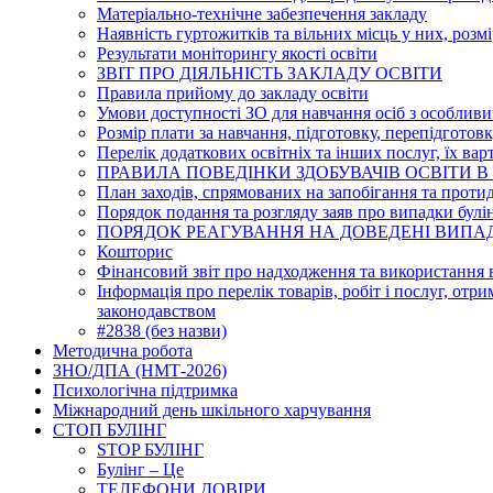
Матеріально-технічне забезпечення закладу
Наявність гуртожитків та вільних місць у них, розм
Результати моніторингу якості освіти
ЗВІТ ПРО ДІЯЛЬНІСТЬ ЗАКЛАДУ ОСВІТИ
Правила прийому до закладу освіти
Умови доступності ЗО для навчання осіб з особлив
Розмір плати за навчання, підготовку, перепідготовк
Перелік додаткових освітніх та інших послуг, їх вар
ПРАВИЛА ПОВЕДІНКИ ЗДОБУВАЧІВ ОСВІТИ В
План заходів, спрямованих на запобігання та протид
Порядок подання та розгляду заяв про випадки булі
ПОРЯДОК РЕАГУВАННЯ НА ДОВЕДЕНІ ВИПАДК
Кошторис
Фінансовий звіт про надходження та використання 
Інформація про перелік товарів, робіт і послуг, отр
законодавством
#2838 (без назви)
Методична робота
ЗНО/ДПА (НМТ-2026)
Психологічна підтримка
Міжнародний день шкільного харчування
СТОП БУЛІНГ
STOP БУЛІНГ
Булінг – Це
ТЕЛЕФОНИ ДОВІРИ