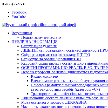
05453) 7-27-31
Facebook
YouTube
Вступникам
Подати заяву для вступу
ПУБЛІЧНА ІНФОРМАЦІЯ
Статут закладу освіти
ЛІЦЕНЗІЇ на провадження освітньої діяльност
Свідоцтва про атестацію закладу П(ПТ)О
Структура та органи управління ЗО
Кадровий склад закладу освіти згідно з ліцензійни
ОСВІТНІ ПРОГРАМИ, ЩО РЕАЛІЗ. В ЗО. ТА ПЕР
Перелік професій, за якими здійснюється підготовка 
Кухар, кондитер
Електромонтер з ремонту та обслуговування ел
Слюсар з ремонту сільськогосподарських маши
автотранспортних засобів (категорія «С»)
Тракторист – машиніст сільськогосподарського
Ліцензований обсяг та фактична кількість осіб, які н
Мова освітнього процесу: ДЕРЖАВНА
Наявність вакантних посад, порядок і умови провед