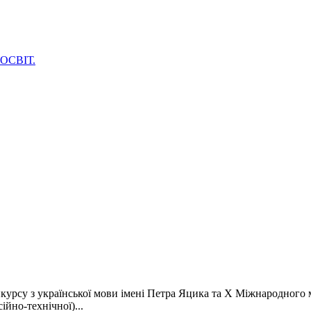
ОСВІТ.
урсу з української мови імені Петра Яцика та X Міжнародного м
ійно-технічної)...