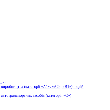
«С»)
виробництва (категорії «А1», «А2», «В1»); водій
 автотранспортних засобів (категорія «С»)