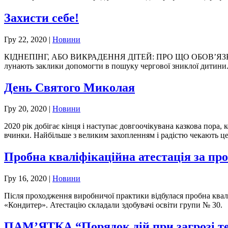
Захисти себе!
Гру 22, 2020
|
Новини
КІДНЕПІНГ, АБО ВИКРАДЕННЯ ДІТЕЙ: ПРО ЩО ОБОВ’ЯЗКОВО М
лунають заклики допомогти в пошуку чергової зниклої дитини. Н
День Святого Миколая
Гру 20, 2020
|
Новини
2020 рік добігає кінця і наступає довгоочікувана казкова пора, 
вчинки. Найбільше з великим захопленням і радістю чекають це с
Пробна кваліфікаційна атестація за пр
Гру 16, 2020
|
Новини
Після проходження виробничої практики відбулася пробна квалі
«Кондитер». Атестацію складали здобувачі освіти групи № 30. 
ПАМ’ЯТКА “Порядок дій при загрозі т