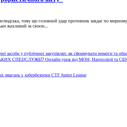
а і нелюдська, тому що головний удар противник завдає по мирно
ьки жахливий за своєю...
ичні засоби у публічних закупівлях: як сформувати вимоги та обр
 СПЕЦСЛУЖБ⁉️ Онлайн-урок від МОН, Нацполіції та СБ
жах змагань з кібербезпеки CTF Junior League