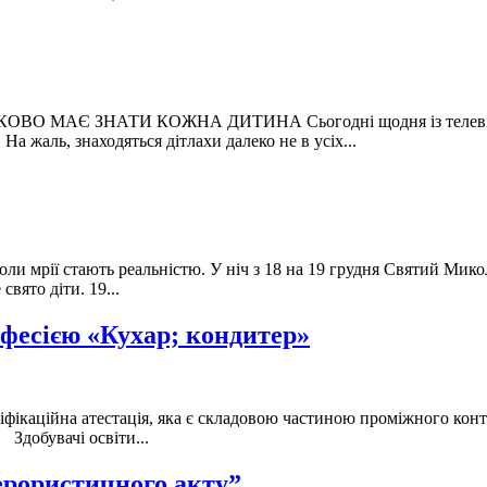
АЄ ЗНАТИ КОЖНА ДИТИНА Сьогодні щодня із телевізійних е
а жаль, знаходяться дітлахи далеко не в усіх...
коли мрії стають реальністю. У ніч з 18 на 19 грудня Святий Мико
вято діти. 19...
офесією «Кухар; кондитер»
фікаційна атестація, яка є складовою частиною проміжного контр
Здобувачі освіти...
ерористичного акту”