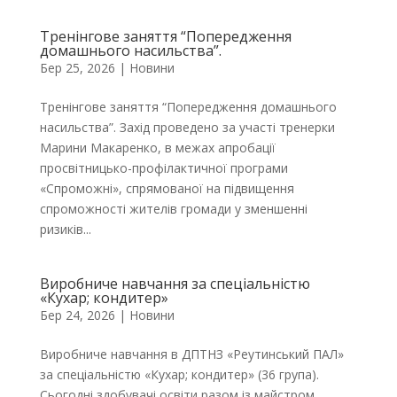
Тренінгове заняття “Попередження
домашнього насильства”.
Бер 25, 2026
|
Новини
Тренінгове заняття “Попередження домашнього
насильства”. Захід проведено за участі тренерки
Марини Макаренко, в межах апробації
просвітницько-профілактичної програми
«Спроможні», спрямованої на підвищення
спроможності жителів громади у зменшенні
ризиків...
Виробниче навчання за спеціальністю
«Кухар; кондитер»
Бер 24, 2026
|
Новини
Виробниче навчання в ДПТНЗ «Реутинський ПАЛ»
за спеціальністю «Кухар; кондитер» (36 група).
Сьогодні здобувачі освіти разом із майстром