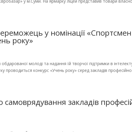
«Євробазар» у м.Суми. На ярмарку ліцей представив товари власн
переможець у номінації «Спортсмен
ень року»
арованої молоді та надання їй творчої підтримки в інтелект
ку проводиться конкурс «Учень року» серед закладів професійно
го самоврядування закладів професі