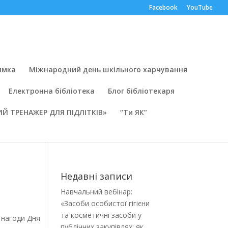
Facebook
YouTube
имка
Міжнародний день шкільного харчування
Електронна бібліотека
Блог бібліотекаря
Й ТРЕНАЖЕР ДЛЯ ПІДЛІТКІВ»
“Ти ЯК”
Недавні записи
Навчальний вебінар:
«Засоби особистої гігієни
та косметичні засоби у
нагоди Дня
публічних закупівлях: як