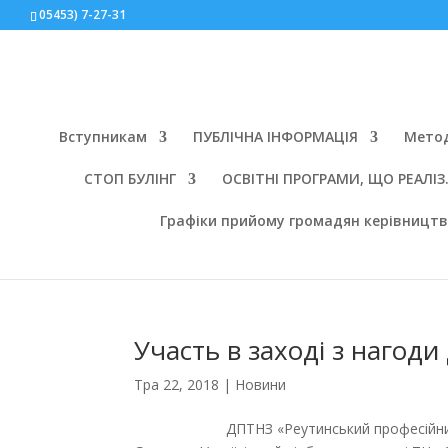
05453) 7-27-31
Вступникам
ПУБЛІЧНА ІНФОРМАЦІЯ
Мето
СТОП БУЛІНГ
ОСВІТНІ ПРОГРАМИ, ЩО РЕАЛІЗ. 
Графіки прийому громадян керівницт
Участь в заході з нагоди
Тра 22, 2018
|
Новини
ДПТНЗ «Реутинський професійний аграрни