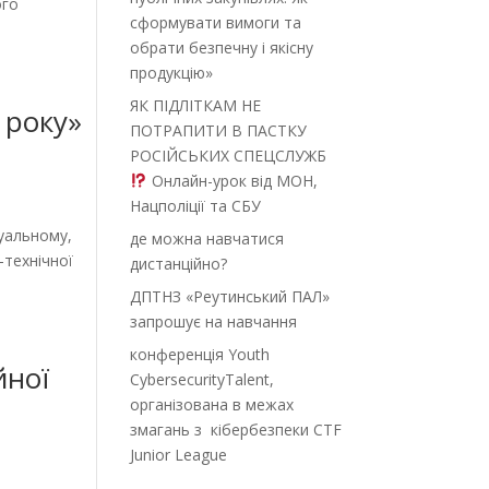
ого
сформувати вимоги та
обрати безпечну і якісну
продукцію»
ЯК ПІДЛІТКАМ НЕ
 року»
ПОТРАПИТИ В ПАСТКУ
РОСІЙСЬКИХ СПЕЦСЛУЖБ
Онлайн-урок від МОН,
Нацполіції та СБУ
уальному,
де можна навчатися
-технічної
дистанційно?
ДПТНЗ «Реутинський ПАЛ»
запрошує на навчання
конференція Youth
йної
CybersecurityTalent,
організована в межах
змагань з кібербезпеки CTF
Junior League