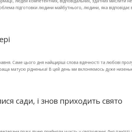
, людей компетентних, відповідальних, здатних мислити не
облема підготовки людини майбутнього, людини, яка відповідає
ері
равня. Саме цього дня найщиріші слова вдячності та любові про
краща матусю рідненька! В цей день ми вклоняємось дуже низеньк
ися сади, і знов приходить свято
, ветерани праці ліцею прийняли участь у святкуванні Дня пам’яті 