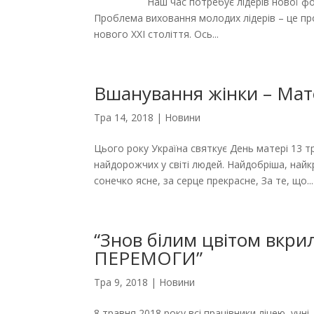
Наш час потребує лідерів нової формації
Проблема виховання молодих лідерів – це пр
нового ХХІ століття. Ось...
Вшанування жінки – Мат
Тра 14, 2018
|
Новини
Цього року Україна святкує День матері 13 т
найдорожчих у світі людей. Найдобріша, най
сонечко ясне, за серце прекрасне, За те, що...
“Знов білим цвітом вкрил
ПЕРЕМОГИ”
Тра 9, 2018
|
Новини
8 травня 2018 року всі працівники ліцею, учні