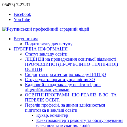
05453) 7-27-31
Facebook
YouTube
Вступникам
Подати заяву для вступу
ПУБЛІЧНА ІНФОРМАЦІЯ
Статут закладу освіти
ЛІЦЕНЗІЇ на провадження освітньої діяльності
ПРОФЕСІЙНОЇ (ПРОФЕСІЙНО-ТЕХНІЧНОЇ)
ОСВІТИ
Свідоцтва про атестацію закладу П(ПТ)О
Структура та органи управління ЗО
Кадровий склад закладу освіти згідно з
ліцензійними умовами
ОСВІТНІ ПРОГРАМИ, ЩО РЕАЛІЗ. В ЗО. ТА
ПЕРЕЛІК ОСВІТ.
Перелік професій, за якими здійснюється
підготовка в закладі освіти
Кухар, кондитер
Електромонтер з ремонту та обслуговування
електроустаткування; водій