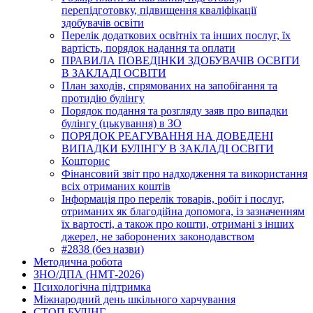
перепідготовку, підвищення кваліфікації
здобувачів освіти
Перелік додаткових освітніх та інших послуг, їх
вартість, порядок надання та оплати
ПРАВИЛА ПОВЕДІНКИ ЗДОБУВАЧІВ ОСВІТИ
В ЗАКЛАДІ ОСВІТИ
План заходів, спрямованих на запобігання та
протидію булінгу
Порядок подання та розгляду заяв про випадки
булінгу (цькування) в ЗО
ПОРЯДОК РЕАГУВАННЯ НА ДОВЕДЕНІ
ВИПАДКИ БУЛІНГУ В ЗАКЛАДІ ОСВІТИ
Кошторис
Фінансовий звіт про надходження та використання
всіх отриманих коштів
Інформація про перелік товарів, робіт і послуг,
отриманих як благодійна допомога, із зазначенням
їх вартості, а також про кошти, отримані з інших
джерел, не заборонених законодавством
#2838 (без назви)
Методична робота
ЗНО/ДПА (НМТ-2026)
Психологічна підтримка
Міжнародний день шкільного харчування
СТОП БУЛІНГ