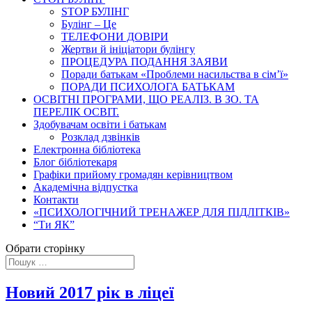
STOP БУЛІНГ
Булінг – Це
ТЕЛЕФОНИ ДОВІРИ
Жертви й ініціатори булінгу
ПРОЦЕДУРА ПОДАННЯ ЗАЯВИ
Поради батькам «Проблеми насильства в сім’ї»
ПОРАДИ ПСИХОЛОГА БАТЬКАМ
ОСВІТНІ ПРОГРАМИ, ЩО РЕАЛІЗ. В ЗО. ТА
ПЕРЕЛІК ОСВІТ.
Здобувачам освіти і батькам
Розклад дзвінків
Електронна бібліотека
Блог бібліотекаря
Графіки прийому громадян керівництвом
Академічна відпустка
Контакти
«ПСИХОЛОГІЧНИЙ ТРЕНАЖЕР ДЛЯ ПІДЛІТКІВ»
“Ти ЯК”
Обрати сторінку
Новий 2017 рік в ліцеї