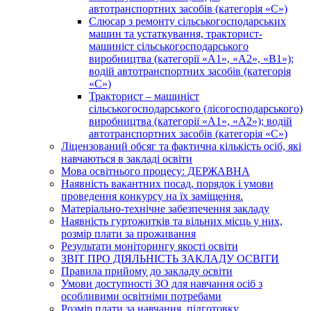
автотранспортних засобів (категорія «С»)
Слюсар з ремонту сільськогосподарських
машин та устаткування, тракторист-
машиніст сільськогосподарського
виробництва (категорії «А1», «А2», «В1»);
водій автотранспортних засобів (категорія
«С»)
Тракторист – машиніст
сільськогосподарського (лісогосподарського)
виробництва (категорії «А1», «А2»); водій
автотранспортних засобів (категорія «С»)
Ліцензований обсяг та фактична кількість осіб, які
навчаються в закладі освіти
Мова освітнього процесу: ДЕРЖАВНА
Наявність вакантних посад, порядок і умови
проведення конкурсу на їх заміщення.
Матеріально-технічне забезпечення закладу
Наявність гуртожитків та вільних місць у них,
розмір плати за проживання
Результати моніторингу якості освіти
ЗВІТ ПРО ДІЯЛЬНІСТЬ ЗАКЛАДУ ОСВІТИ
Правила прийому до закладу освіти
Умови доступності ЗО для навчання осіб з
особливими освітніми потребами
Розмір плати за навчання, підготовку,