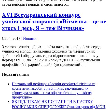
серед юніорів і юнаків зі спортивного...
ХVІ Всеукраїнський конкурс
учнівської творчості «Вітчизна – це не
хтось і десь, Я – теж Вітчизна»
Січ 4, 2017
|
Новини
З метою активізації виховної та патріотичної роботи серед
учнівської молоді, виявлення художніх та літературних
здібностей і обдарувань серед підростаючого покоління у
період з 09.11. по 12.12.2016 року в ДПТНЗ «Реутинський
професійний аграрний ліцей» був проведений І...
Недавні записи
Навчальний вебінар: «Засоби особистої гігієни та
косметичні засоби у публічних закупівлях: як
сформувати вимоги та обрати безпечну і якісну
продукцію»
ЯК ПІДЛІТКАМ НЕ ПОТРАПИТИ В ПАСТКУ
РОСІЙСЬКИХ СПЕЦСЛУЖБ⁉️ Онлайн-урок від МОН,