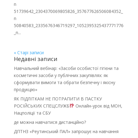
n
51739642_2304370069805826_357677626506084352_
n
50840583_2335676346719297_1052395325437771776
_n...
« Старі записи
Недавні записи
Навчальний вебінар: «Засоби особистої гігієни та
косметичні засоби у публічних закупівлях: як
сформувати вимоги та обрати безпечну і якісну
продукцію»
ЯК ПІДЛІТКАМ НЕ ПОТРАПИТИ В ПАСТКУ
РОСІЙСЬКИХ СПЕЦСЛУЖБ
Онлайн-урок від МОН,
Нацполіції та СБУ
де можна навчатися дистанційно?
ДПТНЗ «Реутинський ПАЛ» запрошує на навчання