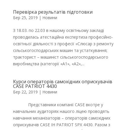
Перевірка результатів підготовки
Бер 25, 2019
|
Новини
З 18.03. по 22.03 в нашому освітньому закладі
проводилась атестаційна експертиза професійно-
освітньої діяльності з професії «Слюсар з ремонту
сільськогосподарських машин та устаткування;
тракторист – машиніст сільськогосподарського
виробництва (категорії «А1», «А2»,...
Курси операторів самохідних оприскувачів
CASE PATRIOT 4430
Бер 22, 2019
|
Новини
Представники компанії CASE вкотре у
навчальних аудиторіях нашого ліцею проводять
навчання механізаторів – операторів самохідних
оприскувачів CASE IH PATRIOT SPX 4430. Разом з