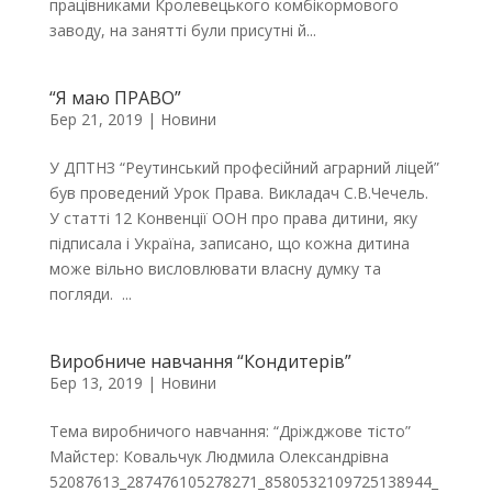
працівниками Кролевецького комбікормового
заводу, на занятті були присутні й...
“Я маю ПРАВО”
Бер 21, 2019
|
Новини
У ДПТНЗ “Реутинський професійний аграрний ліцей”
був проведений Урок Права. Викладач С.В.Чечель.
У статті 12 Конвенції ООН про права дитини, яку
підписала і Україна, записано, що кожна дитина
може вільно висловлювати власну думку та
погляди. ...
Виробниче навчання “Кондитерів”
Бер 13, 2019
|
Новини
Тема виробничого навчання: “Дріжджове тісто”
Майстер: Ковальчук Людмила Олександрівна
52087613_287476105278271_8580532109725138944_