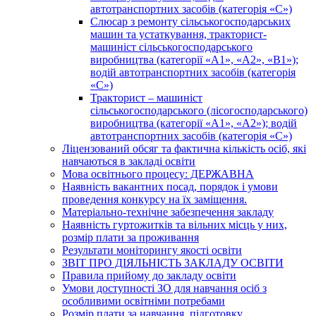
автотранспортних засобів (категорія «С»)
Слюсар з ремонту сільськогосподарських
машин та устаткування, тракторист-
машиніст сільськогосподарського
виробництва (категорії «А1», «А2», «В1»);
водій автотранспортних засобів (категорія
«С»)
Тракторист – машиніст
сільськогосподарського (лісогосподарського)
виробництва (категорії «А1», «А2»); водій
автотранспортних засобів (категорія «С»)
Ліцензований обсяг та фактична кількість осіб, які
навчаються в закладі освіти
Мова освітнього процесу: ДЕРЖАВНА
Наявність вакантних посад, порядок і умови
проведення конкурсу на їх заміщення.
Матеріально-технічне забезпечення закладу
Наявність гуртожитків та вільних місць у них,
розмір плати за проживання
Результати моніторингу якості освіти
ЗВІТ ПРО ДІЯЛЬНІСТЬ ЗАКЛАДУ ОСВІТИ
Правила прийому до закладу освіти
Умови доступності ЗО для навчання осіб з
особливими освітніми потребами
Розмір плати за навчання, підготовку,