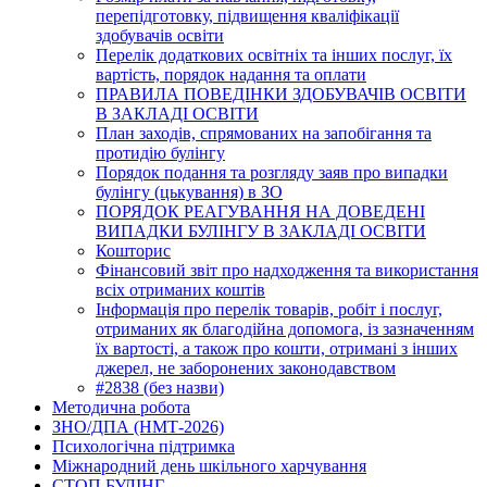
перепідготовку, підвищення кваліфікації
здобувачів освіти
Перелік додаткових освітніх та інших послуг, їх
вартість, порядок надання та оплати
ПРАВИЛА ПОВЕДІНКИ ЗДОБУВАЧІВ ОСВІТИ
В ЗАКЛАДІ ОСВІТИ
План заходів, спрямованих на запобігання та
протидію булінгу
Порядок подання та розгляду заяв про випадки
булінгу (цькування) в ЗО
ПОРЯДОК РЕАГУВАННЯ НА ДОВЕДЕНІ
ВИПАДКИ БУЛІНГУ В ЗАКЛАДІ ОСВІТИ
Кошторис
Фінансовий звіт про надходження та використання
всіх отриманих коштів
Інформація про перелік товарів, робіт і послуг,
отриманих як благодійна допомога, із зазначенням
їх вартості, а також про кошти, отримані з інших
джерел, не заборонених законодавством
#2838 (без назви)
Методична робота
ЗНО/ДПА (НМТ-2026)
Психологічна підтримка
Міжнародний день шкільного харчування
СТОП БУЛІНГ