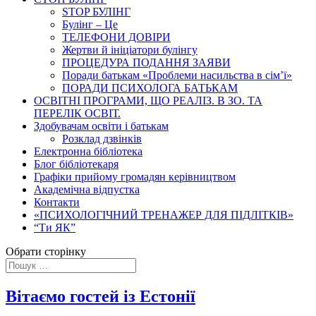
STOP БУЛІНГ
Булінг – Це
ТЕЛЕФОНИ ДОВІРИ
Жертви й ініціатори булінгу
ПРОЦЕДУРА ПОДАННЯ ЗАЯВИ
Поради батькам «Проблеми насильства в сім’ї»
ПОРАДИ ПСИХОЛОГА БАТЬКАМ
ОСВІТНІ ПРОГРАМИ, ЩО РЕАЛІЗ. В ЗО. ТА
ПЕРЕЛІК ОСВІТ.
Здобувачам освіти і батькам
Розклад дзвінків
Електронна бібліотека
Блог бібліотекаря
Графіки прийому громадян керівництвом
Академічна відпустка
Контакти
«ПСИХОЛОГІЧНИЙ ТРЕНАЖЕР ДЛЯ ПІДЛІТКІВ»
“Ти ЯК”
Обрати сторінку
Вітаємо гостей із Естонії