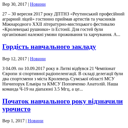
Вер 30, 2017
|
Новини
27 – 30 вересня 2017 року ДПТНЗ «Реутинський професійний
аграрний ліцей» гостинно приймав артистів та учасників
Міжнародного ХХІІ літературно-мистецького фестивалю
«Кролевецькі рушники» із Естонії. Для гостей були
організовані належні умови проживання та харчування. А...
Гордість навчального закладу
Вер 12, 2017
|
Новини
З 04.09. по 10.09.2017 року в Литві відбувся 21 Чемпіонат
Європи зі спортивної радіопеленгації. В складі делегації були
два спортсмени з міста Кролевець Сумської області МСУ
Ничипорук Ельвіра та КМСУ Поповченко Анатолій. Наша
команда Ч-19 на діапазоні 3.5 Мгц, а це...
Початок навчального року відзначили
урочисто
Вер 1, 2017
|
Новини