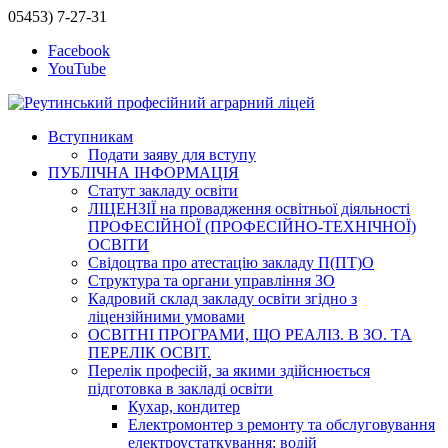
05453) 7-27-31
Facebook
YouTube
Вступникам
Подати заяву для вступу
ПУБЛІЧНА ІНФОРМАЦІЯ
Статут закладу освіти
ЛІЦЕНЗІЇ на провадження освітньої діяльності
ПРОФЕСІЙНОЇ (ПРОФЕСІЙНО-ТЕХНІЧНОЇ)
ОСВІТИ
Свідоцтва про атестацію закладу П(ПТ)О
Структура та органи управління ЗО
Кадровий склад закладу освіти згідно з
ліцензійними умовами
ОСВІТНІ ПРОГРАМИ, ЩО РЕАЛІЗ. В ЗО. ТА
ПЕРЕЛІК ОСВІТ.
Перелік професій, за якими здійснюється
підготовка в закладі освіти
Кухар, кондитер
Електромонтер з ремонту та обслуговування
електроустаткування; водій