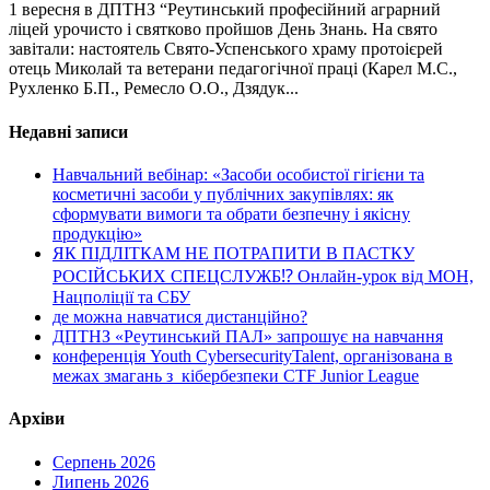
1 вересня в ДПТНЗ “Реутинський професійний аграрний
ліцей урочисто і святково пройшов День Знань. На свято
завітали: настоятель Свято-Успенського храму протоієрей
отець Миколай та ветерани педагогічної праці (Карел М.С.,
Рухленко Б.П., Ремесло О.О., Дзядук...
Недавні записи
Навчальний вебінар: «Засоби особистої гігієни та
косметичні засоби у публічних закупівлях: як
сформувати вимоги та обрати безпечну і якісну
продукцію»
ЯК ПІДЛІТКАМ НЕ ПОТРАПИТИ В ПАСТКУ
РОСІЙСЬКИХ СПЕЦСЛУЖБ⁉️ Онлайн-урок від МОН,
Нацполіції та СБУ
де можна навчатися дистанційно?
ДПТНЗ «Реутинський ПАЛ» запрошує на навчання
конференція Youth CybersecurityTalent, організована в
межах змагань з кібербезпеки CTF Junior League
Архіви
Серпень 2026
Липень 2026