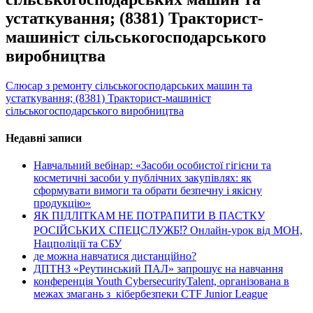
устаткування; (8381) Тракторист-
машиніст сільськогосподарського
виробництва
Слюсар з ремонту сільськогосподарських машин та
устаткування; (8381) Тракторист-машиніст
сільськогосподарського виробництва
Недавні записи
Навчальний вебінар: «Засоби особистої гігієни та
косметичні засоби у публічних закупівлях: як
сформувати вимоги та обрати безпечну і якісну
продукцію»
ЯК ПІДЛІТКАМ НЕ ПОТРАПИТИ В ПАСТКУ
РОСІЙСЬКИХ СПЕЦСЛУЖБ⁉️ Онлайн-урок від МОН,
Нацполіції та СБУ
де можна навчатися дистанційно?
ДПТНЗ «Реутинський ПАЛ» запрошує на навчання
конференція Youth CybersecurityTalent, організована в
межах змагань з кібербезпеки CTF Junior League