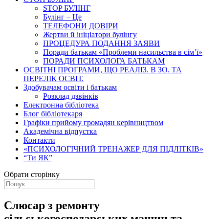
STOP БУЛІНГ
Булінг – Це
ТЕЛЕФОНИ ДОВІРИ
Жертви й ініціатори булінгу
ПРОЦЕДУРА ПОДАННЯ ЗАЯВИ
Поради батькам «Проблеми насильства в сім’ї»
ПОРАДИ ПСИХОЛОГА БАТЬКАМ
ОСВІТНІ ПРОГРАМИ, ЩО РЕАЛІЗ. В ЗО. ТА
ПЕРЕЛІК ОСВІТ.
Здобувачам освіти і батькам
Розклад дзвінків
Електронна бібліотека
Блог бібліотекаря
Графіки прийому громадян керівництвом
Академічна відпустка
Контакти
«ПСИХОЛОГІЧНИЙ ТРЕНАЖЕР ДЛЯ ПІДЛІТКІВ»
“Ти ЯК”
Обрати сторінку
Слюсар з ремонту
сільськогосподарських машин та