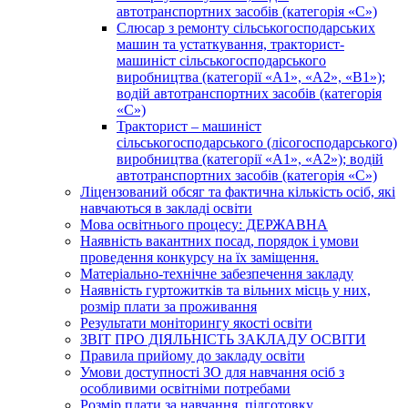
автотранспортних засобів (категорія «С»)
Слюсар з ремонту сільськогосподарських
машин та устаткування, тракторист-
машиніст сільськогосподарського
виробництва (категорії «А1», «А2», «В1»);
водій автотранспортних засобів (категорія
«С»)
Тракторист – машиніст
сільськогосподарського (лісогосподарського)
виробництва (категорії «А1», «А2»); водій
автотранспортних засобів (категорія «С»)
Ліцензований обсяг та фактична кількість осіб, які
навчаються в закладі освіти
Мова освітнього процесу: ДЕРЖАВНА
Наявність вакантних посад, порядок і умови
проведення конкурсу на їх заміщення.
Матеріально-технічне забезпечення закладу
Наявність гуртожитків та вільних місць у них,
розмір плати за проживання
Результати моніторингу якості освіти
ЗВІТ ПРО ДІЯЛЬНІСТЬ ЗАКЛАДУ ОСВІТИ
Правила прийому до закладу освіти
Умови доступності ЗО для навчання осіб з
особливими освітніми потребами
Розмір плати за навчання, підготовку,