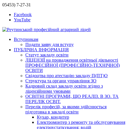
05453) 7-27-31
Facebook
YouTube
Вступникам
Подати заяву для вступу
ПУБЛІЧНА ІНФОРМАЦІЯ
Статут закладу освіти
ЛІЦЕНЗІЇ на провадження освітньої діяльності
ПРОФЕСІЙНОЇ (ПРОФЕСІЙНО-ТЕХНІЧНОЇ)
ОСВІТИ
Свідоцтва про атестацію закладу П(ПТ)О
Структура та органи управління ЗО
Кадровий склад закладу освіти згідно з
ліцензійними умовами
ОСВІТНІ ПРОГРАМИ, ЩО РЕАЛІЗ. В ЗО. ТА
ПЕРЕЛІК ОСВІТ.
Перелік професій, за якими здійснюється
підготовка в закладі освіти
Кухар, кондитер
Електромонтер з ремонту та обслуговування
електроустаткування; водій