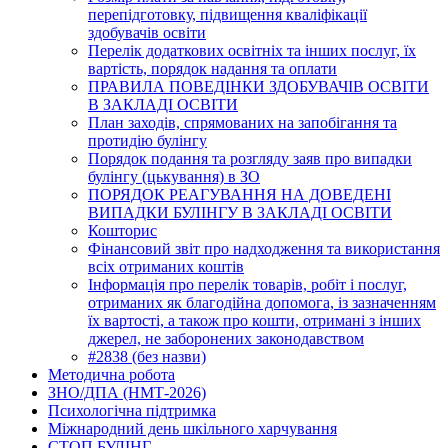
перепідготовку, підвищення кваліфікації
здобувачів освіти
Перелік додаткових освітніх та інших послуг, їх
вартість, порядок надання та оплати
ПРАВИЛА ПОВЕДІНКИ ЗДОБУВАЧІВ ОСВІТИ
В ЗАКЛАДІ ОСВІТИ
План заходів, спрямованих на запобігання та
протидію булінгу
Порядок подання та розгляду заяв про випадки
булінгу (цькування) в ЗО
ПОРЯДОК РЕАГУВАННЯ НА ДОВЕДЕНІ
ВИПАДКИ БУЛІНГУ В ЗАКЛАДІ ОСВІТИ
Кошторис
Фінансовий звіт про надходження та використання
всіх отриманих коштів
Інформація про перелік товарів, робіт і послуг,
отриманих як благодійна допомога, із зазначенням
їх вартості, а також про кошти, отримані з інших
джерел, не заборонених законодавством
#2838 (без назви)
Методична робота
ЗНО/ДПА (НМТ-2026)
Психологічна підтримка
Міжнародний день шкільного харчування
СТОП БУЛІНГ