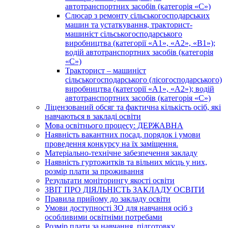
автотранспортних засобів (категорія «С»)
Слюсар з ремонту сільськогосподарських
машин та устаткування, тракторист-
машиніст сільськогосподарського
виробництва (категорії «А1», «А2», «В1»);
водій автотранспортних засобів (категорія
«С»)
Тракторист – машиніст
сільськогосподарського (лісогосподарського)
виробництва (категорії «А1», «А2»); водій
автотранспортних засобів (категорія «С»)
Ліцензований обсяг та фактична кількість осіб, які
навчаються в закладі освіти
Мова освітнього процесу: ДЕРЖАВНА
Наявність вакантних посад, порядок і умови
проведення конкурсу на їх заміщення.
Матеріально-технічне забезпечення закладу
Наявність гуртожитків та вільних місць у них,
розмір плати за проживання
Результати моніторингу якості освіти
ЗВІТ ПРО ДІЯЛЬНІСТЬ ЗАКЛАДУ ОСВІТИ
Правила прийому до закладу освіти
Умови доступності ЗО для навчання осіб з
особливими освітніми потребами
Розмір плати за навчання, підготовку,