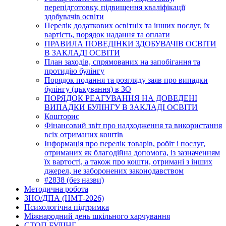
перепідготовку, підвищення кваліфікації
здобувачів освіти
Перелік додаткових освітніх та інших послуг, їх
вартість, порядок надання та оплати
ПРАВИЛА ПОВЕДІНКИ ЗДОБУВАЧІВ ОСВІТИ
В ЗАКЛАДІ ОСВІТИ
План заходів, спрямованих на запобігання та
протидію булінгу
Порядок подання та розгляду заяв про випадки
булінгу (цькування) в ЗО
ПОРЯДОК РЕАГУВАННЯ НА ДОВЕДЕНІ
ВИПАДКИ БУЛІНГУ В ЗАКЛАДІ ОСВІТИ
Кошторис
Фінансовий звіт про надходження та використання
всіх отриманих коштів
Інформація про перелік товарів, робіт і послуг,
отриманих як благодійна допомога, із зазначенням
їх вартості, а також про кошти, отримані з інших
джерел, не заборонених законодавством
#2838 (без назви)
Методична робота
ЗНО/ДПА (НМТ-2026)
Психологічна підтримка
Міжнародний день шкільного харчування
СТОП БУЛІНГ