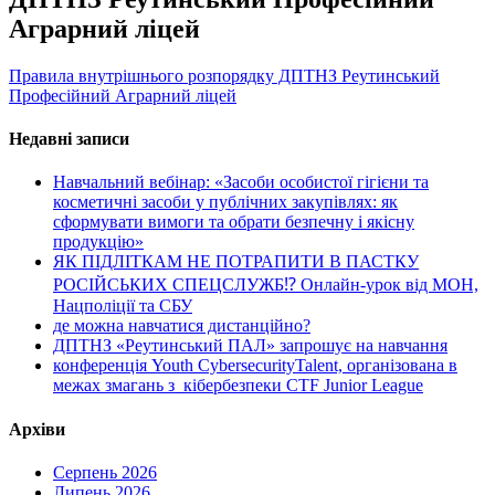
Аграрний ліцей
Правила внутрішнього розпорядку ДПТНЗ Реутинський
Професійний Аграрний ліцей
Недавні записи
Навчальний вебінар: «Засоби особистої гігієни та
косметичні засоби у публічних закупівлях: як
сформувати вимоги та обрати безпечну і якісну
продукцію»
ЯК ПІДЛІТКАМ НЕ ПОТРАПИТИ В ПАСТКУ
РОСІЙСЬКИХ СПЕЦСЛУЖБ⁉️ Онлайн-урок від МОН,
Нацполіції та СБУ
де можна навчатися дистанційно?
ДПТНЗ «Реутинський ПАЛ» запрошує на навчання
конференція Youth CybersecurityTalent, організована в
межах змагань з кібербезпеки CTF Junior League
Архіви
Серпень 2026
Липень 2026