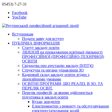
05453) 7-27-31
Facebook
YouTube
Вступникам
Подати заяву для вступу
ПУБЛІЧНА ІНФОРМАЦІЯ
Статут закладу освіти
ЛІЦЕНЗІЇ на провадження освітньої діяльності
ПРОФЕСІЙНОЇ (ПРОФЕСІЙНО-ТЕХНІЧНОЇ)
ОСВІТИ
Свідоцтва про атестацію закладу П(ПТ)О
Структура та органи управління ЗО
Кадровий склад закладу освіти згідно з
ліцензійними умовами
ОСВІТНІ ПРОГРАМИ, ЩО РЕАЛІЗ. В ЗО. ТА
ПЕРЕЛІК ОСВІТ.
Перелік професій, за якими здійснюється
підготовка в закладі освіти
Кухар, кондитер
Електромонтер з ремонту та обслуговування
електроустаткування; водій