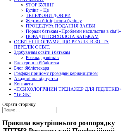
STOP БУЛІНГ
Булінг – Це
ТЕЛЕФОНИ ДОВІРИ
Жертви й ініціатори булінгу
ПРОЦЕДУРА ПОДАННЯ ЗАЯВИ
Поради батькам «Проблеми насильства в сім’ї»
ПОРАДИ ПСИХОЛОГА БАТЬКАМ
ОСВІТНІ ПРОГРАМИ, ЩО РЕАЛІЗ. В ЗО. ТА
ПЕРЕЛІК ОСВІТ.
Здобувачам освіти і батькам
Розклад дзвінків
Електронна бібліотека
Блог бібліотекаря
Графіки прийому громадян керівництвом
Академічна відпустка
Контакти
«ПСИХОЛОГІЧНИЙ ТРЕНАЖЕР ДЛЯ ПІДЛІТКІВ»
“Ти ЯК”
Обрати сторінку
Правила внутрішнього розпорядку
ДПТНЗ Реутинський Професійний