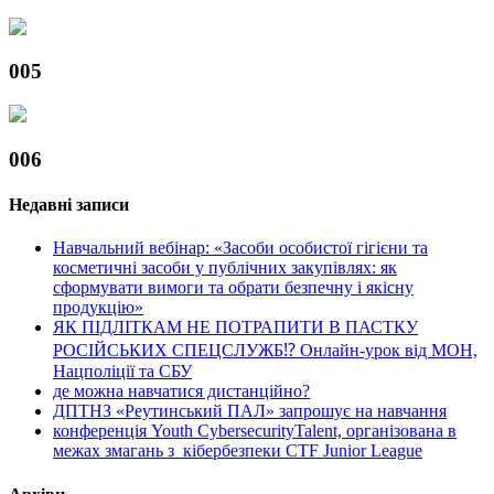
005
006
Недавні записи
Навчальний вебінар: «Засоби особистої гігієни та
косметичні засоби у публічних закупівлях: як
сформувати вимоги та обрати безпечну і якісну
продукцію»
ЯК ПІДЛІТКАМ НЕ ПОТРАПИТИ В ПАСТКУ
РОСІЙСЬКИХ СПЕЦСЛУЖБ⁉️ Онлайн-урок від МОН,
Нацполіції та СБУ
де можна навчатися дистанційно?
ДПТНЗ «Реутинський ПАЛ» запрошує на навчання
конференція Youth CybersecurityTalent, організована в
межах змагань з кібербезпеки CTF Junior League