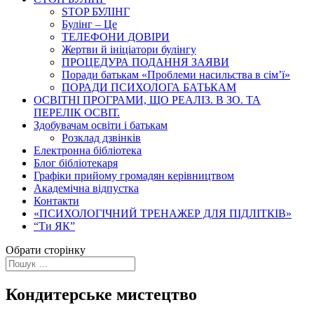
STOP БУЛІНГ
Булінг – Це
ТЕЛЕФОНИ ДОВІРИ
Жертви й ініціатори булінгу
ПРОЦЕДУРА ПОДАННЯ ЗАЯВИ
Поради батькам «Проблеми насильства в сім’ї»
ПОРАДИ ПСИХОЛОГА БАТЬКАМ
ОСВІТНІ ПРОГРАМИ, ЩО РЕАЛІЗ. В ЗО. ТА
ПЕРЕЛІК ОСВІТ.
Здобувачам освіти і батькам
Розклад дзвінків
Електронна бібліотека
Блог бібліотекаря
Графіки прийому громадян керівництвом
Академічна відпустка
Контакти
«ПСИХОЛОГІЧНИЙ ТРЕНАЖЕР ДЛЯ ПІДЛІТКІВ»
“Ти ЯК”
Обрати сторінку
Кондитерське мистецтво