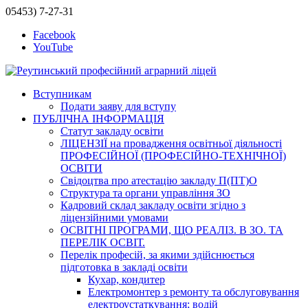
05453) 7-27-31
Facebook
YouTube
Вступникам
Подати заяву для вступу
ПУБЛІЧНА ІНФОРМАЦІЯ
Статут закладу освіти
ЛІЦЕНЗІЇ на провадження освітньої діяльності
ПРОФЕСІЙНОЇ (ПРОФЕСІЙНО-ТЕХНІЧНОЇ)
ОСВІТИ
Свідоцтва про атестацію закладу П(ПТ)О
Структура та органи управління ЗО
Кадровий склад закладу освіти згідно з
ліцензійними умовами
ОСВІТНІ ПРОГРАМИ, ЩО РЕАЛІЗ. В ЗО. ТА
ПЕРЕЛІК ОСВІТ.
Перелік професій, за якими здійснюється
підготовка в закладі освіти
Кухар, кондитер
Електромонтер з ремонту та обслуговування
електроустаткування; водій