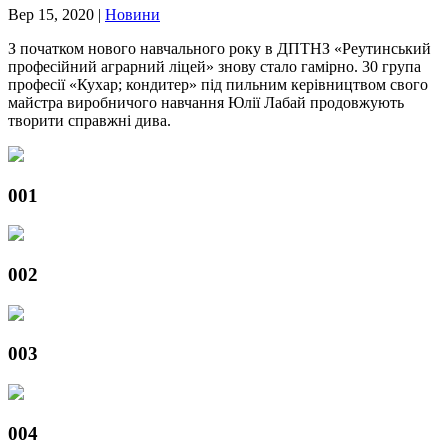
Вер 15, 2020
|
Новини
З початком нового навчального року в ДПТНЗ «Реутинський
професійний аграрний ліцей» знову стало гамірно. 30 група
професії «Кухар; кондитер» під пильним керівництвом свого
майстра виробничого навчання Юлії Лабай продовжують
творити справжні дива.
001
002
003
004