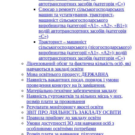
автотранспортних засобів (категорія «С»)
Слюсар з ремонту сільськогосподарських
машин та устаткування, тракторист-
машиніст сільськогосподарського
виробництва (категорії «А1», «А2», «В1»);
водій автотранспортних засобів (категорія
«С»)
Тракторист – машиніст
сільськогосподарського (лісогосподарського)
виробництва (категорії «А1», «А2»); водій
автотранспортних засобів (категорія «С»)
Ліцензований обсяг та фактична кількість осіб, які
навчаються в закладі освіти
Мова освітнього процесу: ДЕРЖАВНА
Наявність вакантних посад, порядок і умови
проведення конкурсу на їх заміщення.
Матеріально-технічне забезпечення закладу
Наявність гуртожитків та вільних місць у них,
розмір плати за проживання
Результати моніторингу якості освіти
ЗВІТ ПРО ДІЯЛЬНІСТЬ ЗАКЛАДУ ОСВІТИ
Правила прийому до закладу освіти
Умови доступності ЗО для навчання осіб з
особливими освітніми потребами
Розмір плати за навчання, підготовку,