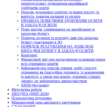
перепідготовку, підвищення кваліфікації
здобувачів освіти
Перелік додаткових освітніх та інших послуг, їх
вартість, порядок надання та оплати
ПРАВИЛА ПОВЕДІНКИ ЗДОБУВАЧІВ ОСВІТИ
В ЗАКЛАДІ ОСВІТИ
План заходів, спрямованих на запобігання та
протидію булінгу
Порядок подання та розгляду заяв про випадки
булінгу (цькування) в ЗО
ПОРЯДОК РЕАГУВАННЯ НА ДОВЕДЕНІ
ВИПАДКИ БУЛІНГУ В ЗАКЛАДІ ОСВІТИ
Кошторис
Фінансовий звіт про надходження та використання
всіх отриманих коштів
Інформація про перелік товарів, робіт і послуг,
отриманих як благодійна допомога, із зазначенням
їх вартості, а також про кошти, отримані з інших
джерел, не заборонених законодавством
#2838 (без назви)
Методична робота
ЗНО/ДПА (НМТ-2026)
Психологічна підтримка
Міжнародний день шкільного харчування
СТОП БУЛІНГ