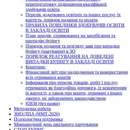
перепідготовку, підвищення кваліфікації
здобувачів освіти
Перелік додаткових освітніх та інших послуг, їх
вартість, порядок надання та оплати
ПРАВИЛА ПОВЕДІНКИ ЗДОБУВАЧІВ ОСВІТИ
В ЗАКЛАДІ ОСВІТИ
План заходів, спрямованих на запобігання та
протидію булінгу
Порядок подання та розгляду заяв про випадки
булінгу (цькування) в ЗО
ПОРЯДОК РЕАГУВАННЯ НА ДОВЕДЕНІ
ВИПАДКИ БУЛІНГУ В ЗАКЛАДІ ОСВІТИ
Кошторис
Фінансовий звіт про надходження та використання
всіх отриманих коштів
Інформація про перелік товарів, робіт і послуг,
отриманих як благодійна допомога, із зазначенням
їх вартості, а також про кошти, отримані з інших
джерел, не заборонених законодавством
#2838 (без назви)
Методична робота
ЗНО/ДПА (НМТ-2026)
Психологічна підтримка
Міжнародний день шкільного харчування
СТОП БУЛІНГ