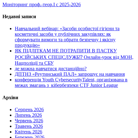
Моніторинг проф.-теор.І с 2025-2026
Недавні записи
Навчальний вебінар: «Засоби особистої гігієни та
косметичні засоби у публічних закупівлях: як
сформувати вимоги та обрати безпечну і якісну
продукцію»
ЯК ПІДЛІТКАМ НЕ ПОТРАПИТИ В ПАСТКУ
РОСІЙСЬКИХ СПЕЦСЛУЖБ⁉️ Онлайн-урок від МОН,
Нацполіції та СБУ
де можна навчатися дистанційно?
ДПТНЗ «Реутинський ПАЛ» запрошує на навчання
конференція Youth CybersecurityTalent, організована в
межах змагань з кібербезпеки CTF Junior League
Архіви
Серпень 2026
Липень 2026
Червень 2026
Травень 2026
Квітень 2026
Березень 2026