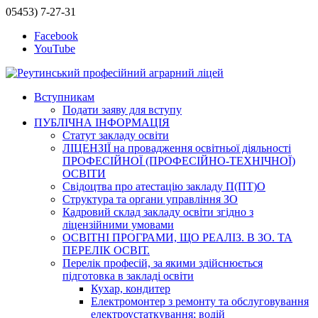
05453) 7-27-31
Facebook
YouTube
Вступникам
Подати заяву для вступу
ПУБЛІЧНА ІНФОРМАЦІЯ
Статут закладу освіти
ЛІЦЕНЗІЇ на провадження освітньої діяльності
ПРОФЕСІЙНОЇ (ПРОФЕСІЙНО-ТЕХНІЧНОЇ)
ОСВІТИ
Свідоцтва про атестацію закладу П(ПТ)О
Структура та органи управління ЗО
Кадровий склад закладу освіти згідно з
ліцензійними умовами
ОСВІТНІ ПРОГРАМИ, ЩО РЕАЛІЗ. В ЗО. ТА
ПЕРЕЛІК ОСВІТ.
Перелік професій, за якими здійснюється
підготовка в закладі освіти
Кухар, кондитер
Електромонтер з ремонту та обслуговування
електроустаткування; водій