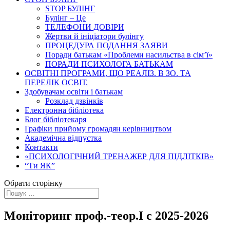
STOP БУЛІНГ
Булінг – Це
ТЕЛЕФОНИ ДОВІРИ
Жертви й ініціатори булінгу
ПРОЦЕДУРА ПОДАННЯ ЗАЯВИ
Поради батькам «Проблеми насильства в сім’ї»
ПОРАДИ ПСИХОЛОГА БАТЬКАМ
ОСВІТНІ ПРОГРАМИ, ЩО РЕАЛІЗ. В ЗО. ТА
ПЕРЕЛІК ОСВІТ.
Здобувачам освіти і батькам
Розклад дзвінків
Електронна бібліотека
Блог бібліотекаря
Графіки прийому громадян керівництвом
Академічна відпустка
Контакти
«ПСИХОЛОГІЧНИЙ ТРЕНАЖЕР ДЛЯ ПІДЛІТКІВ»
“Ти ЯК”
Обрати сторінку
Моніторинг проф.-теор.І с 2025-2026