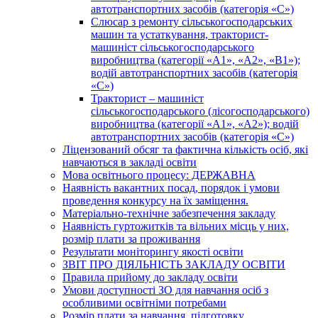
автотранспортних засобів (категорія «С»)
Слюсар з ремонту сільськогосподарських
машин та устаткування, тракторист-
машиніст сільськогосподарського
виробництва (категорії «А1», «А2», «В1»);
водій автотранспортних засобів (категорія
«С»)
Тракторист – машиніст
сільськогосподарського (лісогосподарського)
виробництва (категорії «А1», «А2»); водій
автотранспортних засобів (категорія «С»)
Ліцензований обсяг та фактична кількість осіб, які
навчаються в закладі освіти
Мова освітнього процесу: ДЕРЖАВНА
Наявність вакантних посад, порядок і умови
проведення конкурсу на їх заміщення.
Матеріально-технічне забезпечення закладу
Наявність гуртожитків та вільних місць у них,
розмір плати за проживання
Результати моніторингу якості освіти
ЗВІТ ПРО ДІЯЛЬНІСТЬ ЗАКЛАДУ ОСВІТИ
Правила прийому до закладу освіти
Умови доступності ЗО для навчання осіб з
особливими освітніми потребами
Розмір плати за навчання, підготовку,