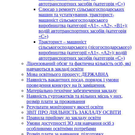
автотранспортних засобів (категорія «С»)
Слюсар з ремонту сільськогосподарських
машин та устаткування, тракторист-
машиніст сільськогосподарського
виробництва (категорії «А1», «А2», «В1»);
водій автотранспортних засобів (категорія
«С»)
Тракторист – машиніст
сільськогосподарського (лісогосподарського)
виробництва (категорії «А1», «А2»); водій
автотранспортних засобів (категорія «С»)
Ліцензований обсяг та фактична кількість осіб, які
навчаються в закладі освіти
Мова освітнього процесу: ДЕРЖАВНА
Наявність вакантних посад, порядок і умови
проведення конкурсу на їх заміщення.
Матеріально-технічне забезпечення закладу
Наявність гуртожитків та вільних місць у них,
розмір плати за проживання
Результати моніторингу якості освіти
ЗВІТ ПРО ДІЯЛЬНІСТЬ ЗАКЛАДУ ОСВІТИ
Правила прийому до закладу освіти
Умови доступності ЗО для навчання осіб з
особливими освітніми потребами
Розмір плати за навчання, підготовку,