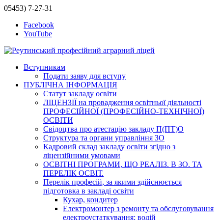
05453) 7-27-31
Facebook
YouTube
Вступникам
Подати заяву для вступу
ПУБЛІЧНА ІНФОРМАЦІЯ
Статут закладу освіти
ЛІЦЕНЗІЇ на провадження освітньої діяльності
ПРОФЕСІЙНОЇ (ПРОФЕСІЙНО-ТЕХНІЧНОЇ)
ОСВІТИ
Свідоцтва про атестацію закладу П(ПТ)О
Структура та органи управління ЗО
Кадровий склад закладу освіти згідно з
ліцензійними умовами
ОСВІТНІ ПРОГРАМИ, ЩО РЕАЛІЗ. В ЗО. ТА
ПЕРЕЛІК ОСВІТ.
Перелік професій, за якими здійснюється
підготовка в закладі освіти
Кухар, кондитер
Електромонтер з ремонту та обслуговування
електроустаткування; водій