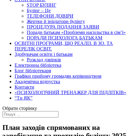
STOP БУЛІНГ
Булінг – Це
ТЕЛЕФОНИ ДОВІРИ
Жертви й ініціатори булінгу
ПРОЦЕДУРА ПОДАННЯ ЗАЯВИ
Поради батькам «Проблеми насильства в сім’ї»
ПОРАДИ ПСИХОЛОГА БАТЬКАМ
ОСВІТНІ ПРОГРАМИ, ЩО РЕАЛІЗ. В ЗО. ТА
ПЕРЕЛІК ОСВІТ.
Здобувачам освіти і батькам
Розклад дзвінків
Електронна бібліотека
Блог бібліотекаря
Графіки прийому громадян керівництвом
Академічна відпустка
Контакти
«ПСИХОЛОГІЧНИЙ ТРЕНАЖЕР ДЛЯ ПІДЛІТКІВ»
“Ти ЯК”
Обрати сторінку
План заходів спрямованих на
запобігання та протидію булінгу 2025-