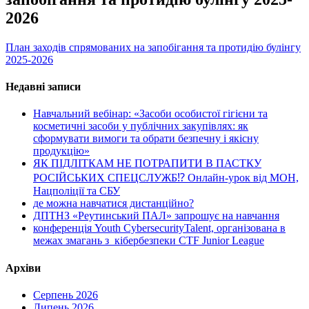
2026
План заходів спрямованих на запобігання та протидію булінгу
2025-2026
Недавні записи
Навчальний вебінар: «Засоби особистої гігієни та
косметичні засоби у публічних закупівлях: як
сформувати вимоги та обрати безпечну і якісну
продукцію»
ЯК ПІДЛІТКАМ НЕ ПОТРАПИТИ В ПАСТКУ
РОСІЙСЬКИХ СПЕЦСЛУЖБ⁉️ Онлайн-урок від МОН,
Нацполіції та СБУ
де можна навчатися дистанційно?
ДПТНЗ «Реутинський ПАЛ» запрошує на навчання
конференція Youth CybersecurityTalent, організована в
межах змагань з кібербезпеки CTF Junior League
Архіви
Серпень 2026
Липень 2026