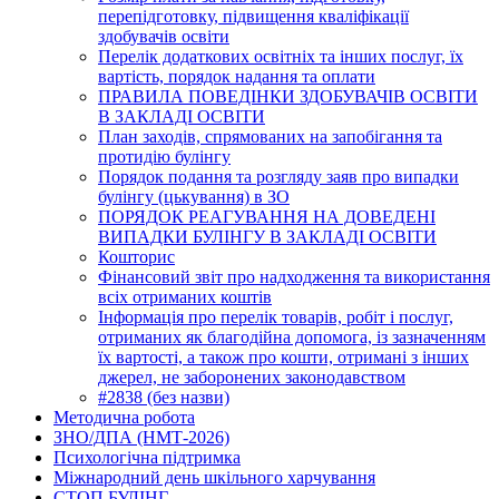
перепідготовку, підвищення кваліфікації
здобувачів освіти
Перелік додаткових освітніх та інших послуг, їх
вартість, порядок надання та оплати
ПРАВИЛА ПОВЕДІНКИ ЗДОБУВАЧІВ ОСВІТИ
В ЗАКЛАДІ ОСВІТИ
План заходів, спрямованих на запобігання та
протидію булінгу
Порядок подання та розгляду заяв про випадки
булінгу (цькування) в ЗО
ПОРЯДОК РЕАГУВАННЯ НА ДОВЕДЕНІ
ВИПАДКИ БУЛІНГУ В ЗАКЛАДІ ОСВІТИ
Кошторис
Фінансовий звіт про надходження та використання
всіх отриманих коштів
Інформація про перелік товарів, робіт і послуг,
отриманих як благодійна допомога, із зазначенням
їх вартості, а також про кошти, отримані з інших
джерел, не заборонених законодавством
#2838 (без назви)
Методична робота
ЗНО/ДПА (НМТ-2026)
Психологічна підтримка
Міжнародний день шкільного харчування
СТОП БУЛІНГ