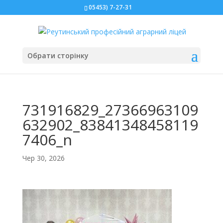
05453) 7-27-31
Обрати сторінку
731916829_27366963109
632902_83841348458119
7406_n
Чер 30, 2026