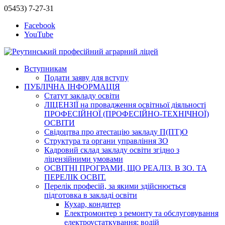
05453) 7-27-31
Facebook
YouTube
Вступникам
Подати заяву для вступу
ПУБЛІЧНА ІНФОРМАЦІЯ
Статут закладу освіти
ЛІЦЕНЗІЇ на провадження освітньої діяльності
ПРОФЕСІЙНОЇ (ПРОФЕСІЙНО-ТЕХНІЧНОЇ)
ОСВІТИ
Свідоцтва про атестацію закладу П(ПТ)О
Структура та органи управління ЗО
Кадровий склад закладу освіти згідно з
ліцензійними умовами
ОСВІТНІ ПРОГРАМИ, ЩО РЕАЛІЗ. В ЗО. ТА
ПЕРЕЛІК ОСВІТ.
Перелік професій, за якими здійснюється
підготовка в закладі освіти
Кухар, кондитер
Електромонтер з ремонту та обслуговування
електроустаткування; водій