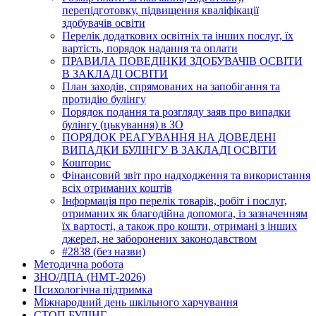
перепідготовку, підвищення кваліфікації
здобувачів освіти
Перелік додаткових освітніх та інших послуг, їх
вартість, порядок надання та оплати
ПРАВИЛА ПОВЕДІНКИ ЗДОБУВАЧІВ ОСВІТИ
В ЗАКЛАДІ ОСВІТИ
План заходів, спрямованих на запобігання та
протидію булінгу
Порядок подання та розгляду заяв про випадки
булінгу (цькування) в ЗО
ПОРЯДОК РЕАГУВАННЯ НА ДОВЕДЕНІ
ВИПАДКИ БУЛІНГУ В ЗАКЛАДІ ОСВІТИ
Кошторис
Фінансовий звіт про надходження та використання
всіх отриманих коштів
Інформація про перелік товарів, робіт і послуг,
отриманих як благодійна допомога, із зазначенням
їх вартості, а також про кошти, отримані з інших
джерел, не заборонених законодавством
#2838 (без назви)
Методична робота
ЗНО/ДПА (НМТ-2026)
Психологічна підтримка
Міжнародний день шкільного харчування
СТОП БУЛІНГ