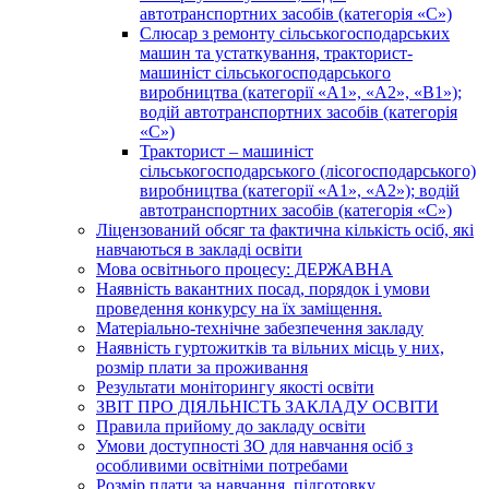
автотранспортних засобів (категорія «С»)
Слюсар з ремонту сільськогосподарських
машин та устаткування, тракторист-
машиніст сільськогосподарського
виробництва (категорії «А1», «А2», «В1»);
водій автотранспортних засобів (категорія
«С»)
Тракторист – машиніст
сільськогосподарського (лісогосподарського)
виробництва (категорії «А1», «А2»); водій
автотранспортних засобів (категорія «С»)
Ліцензований обсяг та фактична кількість осіб, які
навчаються в закладі освіти
Мова освітнього процесу: ДЕРЖАВНА
Наявність вакантних посад, порядок і умови
проведення конкурсу на їх заміщення.
Матеріально-технічне забезпечення закладу
Наявність гуртожитків та вільних місць у них,
розмір плати за проживання
Результати моніторингу якості освіти
ЗВІТ ПРО ДІЯЛЬНІСТЬ ЗАКЛАДУ ОСВІТИ
Правила прийому до закладу освіти
Умови доступності ЗО для навчання осіб з
особливими освітніми потребами
Розмір плати за навчання, підготовку,