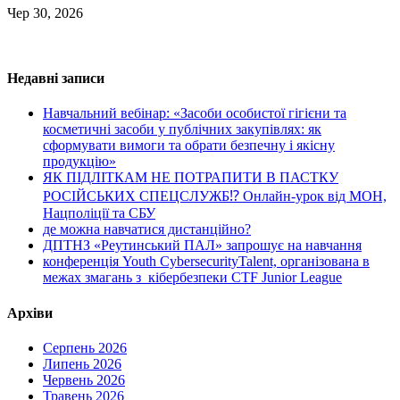
Чер 30, 2026
Недавні записи
Навчальний вебінар: «Засоби особистої гігієни та
косметичні засоби у публічних закупівлях: як
сформувати вимоги та обрати безпечну і якісну
продукцію»
ЯК ПІДЛІТКАМ НЕ ПОТРАПИТИ В ПАСТКУ
РОСІЙСЬКИХ СПЕЦСЛУЖБ⁉️ Онлайн-урок від МОН,
Нацполіції та СБУ
де можна навчатися дистанційно?
ДПТНЗ «Реутинський ПАЛ» запрошує на навчання
конференція Youth CybersecurityTalent, організована в
межах змагань з кібербезпеки CTF Junior League
Архіви
Серпень 2026
Липень 2026
Червень 2026
Травень 2026