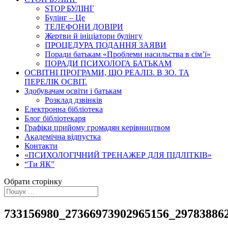
STOP БУЛІНГ
Булінг – Це
ТЕЛЕФОНИ ДОВІРИ
Жертви й ініціатори булінгу
ПРОЦЕДУРА ПОДАННЯ ЗАЯВИ
Поради батькам «Проблеми насильства в сім’ї»
ПОРАДИ ПСИХОЛОГА БАТЬКАМ
ОСВІТНІ ПРОГРАМИ, ЩО РЕАЛІЗ. В ЗО. ТА
ПЕРЕЛІК ОСВІТ.
Здобувачам освіти і батькам
Розклад дзвінків
Електронна бібліотека
Блог бібліотекаря
Графіки прийому громадян керівництвом
Академічна відпустка
Контакти
«ПСИХОЛОГІЧНИЙ ТРЕНАЖЕР ДЛЯ ПІДЛІТКІВ»
“Ти ЯК”
Обрати сторінку
733156980_27366973902965156_29783886