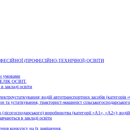
і ПРОФЕСІЙНОЇ (ПРОФЕСІЙНО-ТЕХНІЧНОЇ) ОСВІТИ
ми умовами
ЕЛІК ОСВІТ.
в закладі освіти
ектроустаткування; водій автотранспортних засобів (категорія 
н та устаткування, тракторист-машиніст сільськогосподарського 
 (лісогосподарського) виробництва (категорії «А1», «А2»); водій
авчаються в закладі освіти
ення конкурсу на їх заміщення.