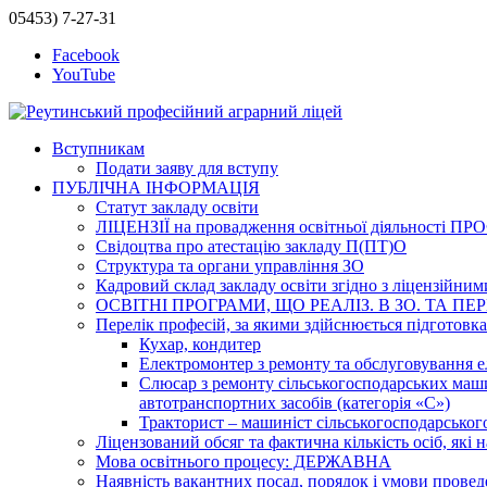
05453) 7-27-31
Facebook
YouTube
Вступникам
Подати заяву для вступу
ПУБЛІЧНА ІНФОРМАЦІЯ
Статут закладу освіти
ЛІЦЕНЗІЇ на провадження освітньої діяльност
Свідоцтва про атестацію закладу П(ПТ)О
Структура та органи управління ЗО
Кадровий склад закладу освіти згідно з ліцензійни
ОСВІТНІ ПРОГРАМИ, ЩО РЕАЛІЗ. В ЗО. ТА ПЕР
Перелік професій, за якими здійснюється підготовка 
Кухар, кондитер
Електромонтер з ремонту та обслуговування ел
Слюсар з ремонту сільськогосподарських маши
автотранспортних засобів (категорія «С»)
Тракторист – машиніст сільськогосподарського
Ліцензований обсяг та фактична кількість осіб, які н
Мова освітнього процесу: ДЕРЖАВНА
Наявність вакантних посад, порядок і умови провед