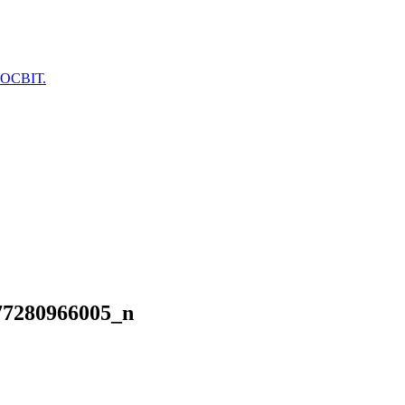
ОСВІТ.
77280966005_n