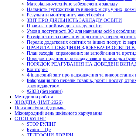
Матеріально-технічне забезпечення закладу
Наявність гуртожитків та вільних місць у них, розм
Результати моніторингу якості освіти
ЗВІТ ПРО ДІЯЛЬНІСТЬ ЗАКЛАДУ ОСВІТИ
Правила прийому до закладу освіти
Умови доступності ЗО для навчання осіб з особлив
Розмір плати за навчання, підготовку, перепідготовк
Перелік додаткових освітніх та інших послуг, їх вар
ПРАВИЛА ПОВЕДІНКИ ЗДОБУВАЧІВ ОСВІТИ В
План заходів, спрямованих на запобігання та протид
Порядок подання та розгляду заяв про випадки булі
ПОРЯДОК РЕАГУВАННЯ НА ДОВЕДЕНІ ВИПАДК
Кошторис
Фінансовий звіт про надходження та використання 
Інформація про перелік товарів, робіт і послуг, отр
законодавством
#2838 (без назви)
Методична робота
ЗНО/ДПА (НМТ-2026)
Психологічна підтримка
Міжнародний день шкільного харчування
СТОП БУЛІНГ
STOP БУЛІНГ
Булінг – Це
ТЕЛЕФОНИ ДОВІРИ