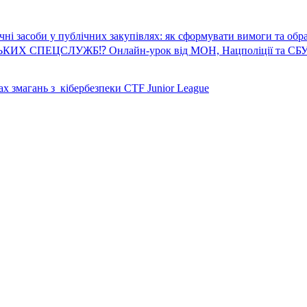
ичні засоби у публічних закупівлях: як сформувати вимоги та обр
 СПЕЦСЛУЖБ⁉️ Онлайн-урок від МОН, Нацполіції та СБ
жах змагань з кібербезпеки CTF Junior League