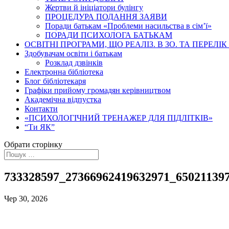
Жертви й ініціатори булінгу
ПРОЦЕДУРА ПОДАННЯ ЗАЯВИ
Поради батькам «Проблеми насильства в сім’ї»
ПОРАДИ ПСИХОЛОГА БАТЬКАМ
ОСВІТНІ ПРОГРАМИ, ЩО РЕАЛІЗ. В ЗО. ТА ПЕРЕЛІК 
Здобувачам освіти і батькам
Розклад дзвінків
Електронна бібліотека
Блог бібліотекаря
Графіки прийому громадян керівництвом
Академічна відпустка
Контакти
«ПСИХОЛОГІЧНИЙ ТРЕНАЖЕР ДЛЯ ПІДЛІТКІВ»
“Ти ЯК”
Обрати сторінку
733328597_27366962419632971_65021139
Чер 30, 2026