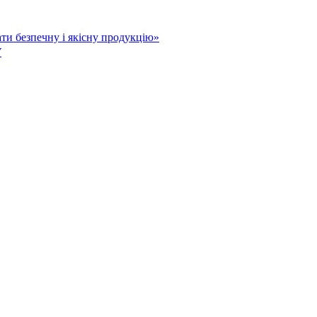
ати безпечну і якісну продукцію»
У