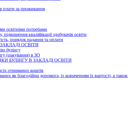
ір плати за проживання
ими освітніми потребами
у, підвищення кваліфікації здобувачів освіти
тість, порядок надання та оплати
 ЗАКЛАДІ ОСВІТИ
ію булінгу
нгу (цькування) в ЗО
И БУЛІНГУ В ЗАКЛАДІ ОСВІТИ
всіх отриманих коштів
иманих як благодійна допомога, із зазначенням їх вартості, а так