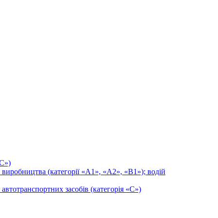
«С»)
виробництва (категорії «А1», «А2», «В1»); водій
 автотранспортних засобів (категорія «С»)