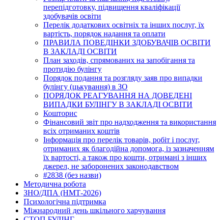
перепідготовку, підвищення кваліфікації
здобувачів освіти
Перелік додаткових освітніх та інших послуг, їх
вартість, порядок надання та оплати
ПРАВИЛА ПОВЕДІНКИ ЗДОБУВАЧІВ ОСВІТИ
В ЗАКЛАДІ ОСВІТИ
План заходів, спрямованих на запобігання та
протидію булінгу
Порядок подання та розгляду заяв про випадки
булінгу (цькування) в ЗО
ПОРЯДОК РЕАГУВАННЯ НА ДОВЕДЕНІ
ВИПАДКИ БУЛІНГУ В ЗАКЛАДІ ОСВІТИ
Кошторис
Фінансовий звіт про надходження та використання
всіх отриманих коштів
Інформація про перелік товарів, робіт і послуг,
отриманих як благодійна допомога, із зазначенням
їх вартості, а також про кошти, отримані з інших
джерел, не заборонених законодавством
#2838 (без назви)
Методична робота
ЗНО/ДПА (НМТ-2026)
Психологічна підтримка
Міжнародний день шкільного харчування
СТОП БУЛІНГ