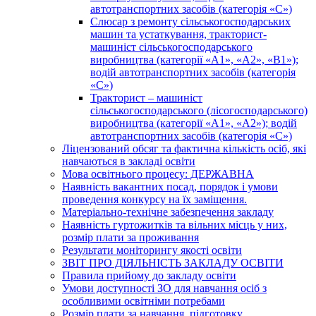
автотранспортних засобів (категорія «С»)
Слюсар з ремонту сільськогосподарських
машин та устаткування, тракторист-
машиніст сільськогосподарського
виробництва (категорії «А1», «А2», «В1»);
водій автотранспортних засобів (категорія
«С»)
Тракторист – машиніст
сільськогосподарського (лісогосподарського)
виробництва (категорії «А1», «А2»); водій
автотранспортних засобів (категорія «С»)
Ліцензований обсяг та фактична кількість осіб, які
навчаються в закладі освіти
Мова освітнього процесу: ДЕРЖАВНА
Наявність вакантних посад, порядок і умови
проведення конкурсу на їх заміщення.
Матеріально-технічне забезпечення закладу
Наявність гуртожитків та вільних місць у них,
розмір плати за проживання
Результати моніторингу якості освіти
ЗВІТ ПРО ДІЯЛЬНІСТЬ ЗАКЛАДУ ОСВІТИ
Правила прийому до закладу освіти
Умови доступності ЗО для навчання осіб з
особливими освітніми потребами
Розмір плати за навчання, підготовку,