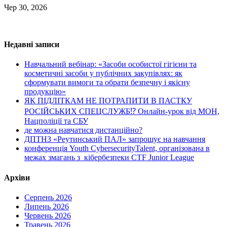
Чер 30, 2026
Недавні записи
Навчальний вебінар: «Засоби особистої гігієни та
косметичні засоби у публічних закупівлях: як
сформувати вимоги та обрати безпечну і якісну
продукцію»
ЯК ПІДЛІТКАМ НЕ ПОТРАПИТИ В ПАСТКУ
РОСІЙСЬКИХ СПЕЦСЛУЖБ⁉️ Онлайн-урок від МОН,
Нацполіції та СБУ
де можна навчатися дистанційно?
ДПТНЗ «Реутинський ПАЛ» запрошує на навчання
конференція Youth CybersecurityTalent, організована в
межах змагань з кібербезпеки CTF Junior League
Архіви
Серпень 2026
Липень 2026
Червень 2026
Травень 2026