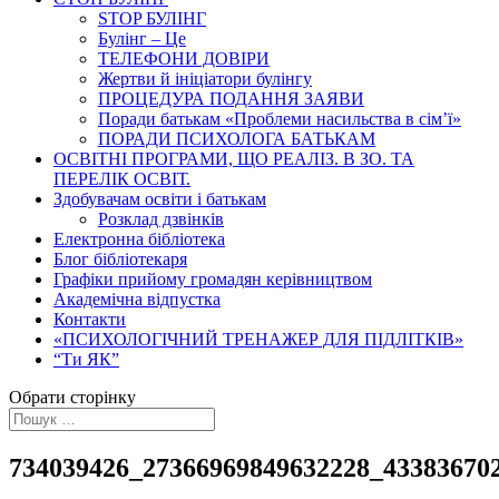
STOP БУЛІНГ
Булінг – Це
ТЕЛЕФОНИ ДОВІРИ
Жертви й ініціатори булінгу
ПРОЦЕДУРА ПОДАННЯ ЗАЯВИ
Поради батькам «Проблеми насильства в сім’ї»
ПОРАДИ ПСИХОЛОГА БАТЬКАМ
ОСВІТНІ ПРОГРАМИ, ЩО РЕАЛІЗ. В ЗО. ТА
ПЕРЕЛІК ОСВІТ.
Здобувачам освіти і батькам
Розклад дзвінків
Електронна бібліотека
Блог бібліотекаря
Графіки прийому громадян керівництвом
Академічна відпустка
Контакти
«ПСИХОЛОГІЧНИЙ ТРЕНАЖЕР ДЛЯ ПІДЛІТКІВ»
“Ти ЯК”
Обрати сторінку
734039426_27366969849632228_43383670