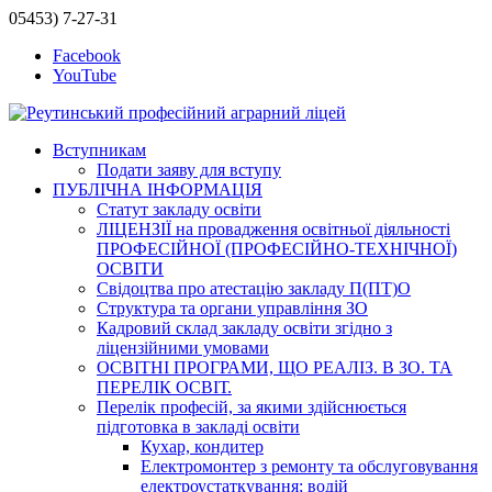
05453) 7-27-31
Facebook
YouTube
Вступникам
Подати заяву для вступу
ПУБЛІЧНА ІНФОРМАЦІЯ
Статут закладу освіти
ЛІЦЕНЗІЇ на провадження освітньої діяльності
ПРОФЕСІЙНОЇ (ПРОФЕСІЙНО-ТЕХНІЧНОЇ)
ОСВІТИ
Свідоцтва про атестацію закладу П(ПТ)О
Структура та органи управління ЗО
Кадровий склад закладу освіти згідно з
ліцензійними умовами
ОСВІТНІ ПРОГРАМИ, ЩО РЕАЛІЗ. В ЗО. ТА
ПЕРЕЛІК ОСВІТ.
Перелік професій, за якими здійснюється
підготовка в закладі освіти
Кухар, кондитер
Електромонтер з ремонту та обслуговування
електроустаткування; водій