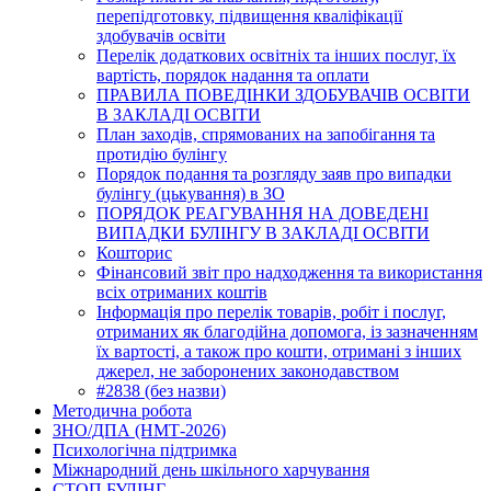
перепідготовку, підвищення кваліфікації
здобувачів освіти
Перелік додаткових освітніх та інших послуг, їх
вартість, порядок надання та оплати
ПРАВИЛА ПОВЕДІНКИ ЗДОБУВАЧІВ ОСВІТИ
В ЗАКЛАДІ ОСВІТИ
План заходів, спрямованих на запобігання та
протидію булінгу
Порядок подання та розгляду заяв про випадки
булінгу (цькування) в ЗО
ПОРЯДОК РЕАГУВАННЯ НА ДОВЕДЕНІ
ВИПАДКИ БУЛІНГУ В ЗАКЛАДІ ОСВІТИ
Кошторис
Фінансовий звіт про надходження та використання
всіх отриманих коштів
Інформація про перелік товарів, робіт і послуг,
отриманих як благодійна допомога, із зазначенням
їх вартості, а також про кошти, отримані з інших
джерел, не заборонених законодавством
#2838 (без назви)
Методична робота
ЗНО/ДПА (НМТ-2026)
Психологічна підтримка
Міжнародний день шкільного харчування
СТОП БУЛІНГ