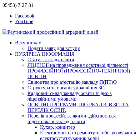
05453) 7-27-31
Facebook
YouTube
Вступникам
Подати заяву для вступу
ПУБЛІЧНА ІНФОРМАЦІЯ
Статут закладу освіти
ЛІЦЕНЗІЇ на провадження освітньої діяльності
ПРОФЕСІЙНОЇ (ПРОФЕСІЙНО-ТЕХНІЧНОЇ)
ОСВІТИ
Свідоцтва про атестацію закладу П(ПТ)О
Структура та органи управління ЗО
Кадровий склад закладу освіти згідно з
ліцензійними умовами
ОСВІТНІ ПРОГРАМИ, ЩО РЕАЛІЗ. В ЗО. ТА
ПЕРЕЛІК ОСВІТ.
Перелік професій, за якими здійснюється
підготовка в закладі освіти
Кухар, кондитер
Електромонтер з ремонту та обслуговування
електроустаткування; водій