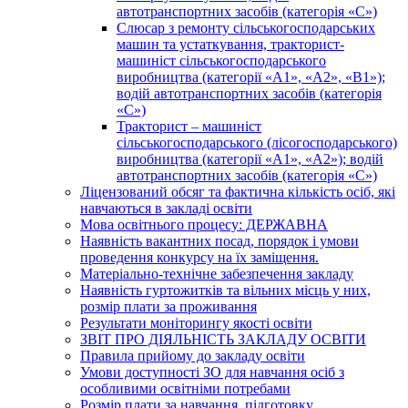
автотранспортних засобів (категорія «С»)
Слюсар з ремонту сільськогосподарських
машин та устаткування, тракторист-
машиніст сільськогосподарського
виробництва (категорії «А1», «А2», «В1»);
водій автотранспортних засобів (категорія
«С»)
Тракторист – машиніст
сільськогосподарського (лісогосподарського)
виробництва (категорії «А1», «А2»); водій
автотранспортних засобів (категорія «С»)
Ліцензований обсяг та фактична кількість осіб, які
навчаються в закладі освіти
Мова освітнього процесу: ДЕРЖАВНА
Наявність вакантних посад, порядок і умови
проведення конкурсу на їх заміщення.
Матеріально-технічне забезпечення закладу
Наявність гуртожитків та вільних місць у них,
розмір плати за проживання
Результати моніторингу якості освіти
ЗВІТ ПРО ДІЯЛЬНІСТЬ ЗАКЛАДУ ОСВІТИ
Правила прийому до закладу освіти
Умови доступності ЗО для навчання осіб з
особливими освітніми потребами
Розмір плати за навчання, підготовку,