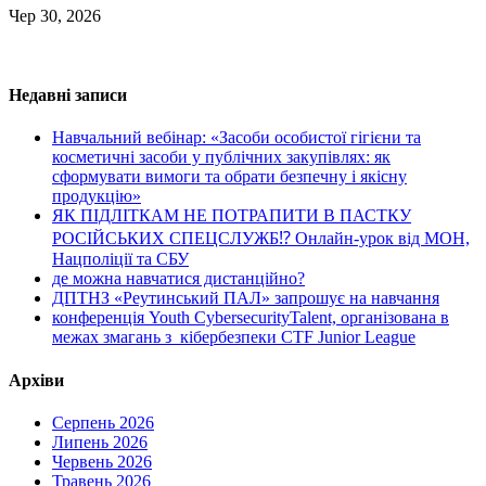
Чер 30, 2026
Недавні записи
Навчальний вебінар: «Засоби особистої гігієни та
косметичні засоби у публічних закупівлях: як
сформувати вимоги та обрати безпечну і якісну
продукцію»
ЯК ПІДЛІТКАМ НЕ ПОТРАПИТИ В ПАСТКУ
РОСІЙСЬКИХ СПЕЦСЛУЖБ⁉️ Онлайн-урок від МОН,
Нацполіції та СБУ
де можна навчатися дистанційно?
ДПТНЗ «Реутинський ПАЛ» запрошує на навчання
конференція Youth CybersecurityTalent, організована в
межах змагань з кібербезпеки CTF Junior League
Архіви
Серпень 2026
Липень 2026
Червень 2026
Травень 2026