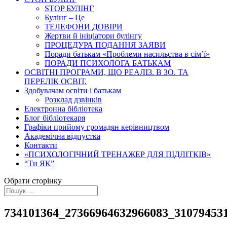
STOP БУЛІНГ
Булінг – Це
ТЕЛЕФОНИ ДОВІРИ
Жертви й ініціатори булінгу
ПРОЦЕДУРА ПОДАННЯ ЗАЯВИ
Поради батькам «Проблеми насильства в сім’ї»
ПОРАДИ ПСИХОЛОГА БАТЬКАМ
ОСВІТНІ ПРОГРАМИ, ЩО РЕАЛІЗ. В ЗО. ТА
ПЕРЕЛІК ОСВІТ.
Здобувачам освіти і батькам
Розклад дзвінків
Електронна бібліотека
Блог бібліотекаря
Графіки прийому громадян керівництвом
Академічна відпустка
Контакти
«ПСИХОЛОГІЧНИЙ ТРЕНАЖЕР ДЛЯ ПІДЛІТКІВ»
“Ти ЯК”
Обрати сторінку
734101364_27366964632966083_31079453