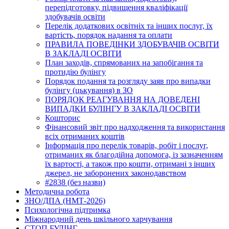
перепідготовку, підвищення кваліфікації
здобувачів освіти
Перелік додаткових освітніх та інших послуг, їх
вартість, порядок надання та оплати
ПРАВИЛА ПОВЕДІНКИ ЗДОБУВАЧІВ ОСВІТИ
В ЗАКЛАДІ ОСВІТИ
План заходів, спрямованих на запобігання та
протидію булінгу
Порядок подання та розгляду заяв про випадки
булінгу (цькування) в ЗО
ПОРЯДОК РЕАГУВАННЯ НА ДОВЕДЕНІ
ВИПАДКИ БУЛІНГУ В ЗАКЛАДІ ОСВІТИ
Кошторис
Фінансовий звіт про надходження та використання
всіх отриманих коштів
Інформація про перелік товарів, робіт і послуг,
отриманих як благодійна допомога, із зазначенням
їх вартості, а також про кошти, отримані з інших
джерел, не заборонених законодавством
#2838 (без назви)
Методична робота
ЗНО/ДПА (НМТ-2026)
Психологічна підтримка
Міжнародний день шкільного харчування
СТОП БУЛІНГ