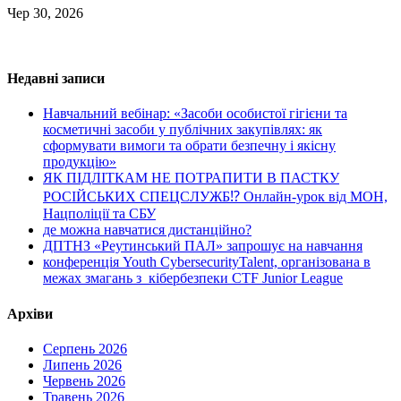
Чер 30, 2026
Недавні записи
Навчальний вебінар: «Засоби особистої гігієни та
косметичні засоби у публічних закупівлях: як
сформувати вимоги та обрати безпечну і якісну
продукцію»
ЯК ПІДЛІТКАМ НЕ ПОТРАПИТИ В ПАСТКУ
РОСІЙСЬКИХ СПЕЦСЛУЖБ⁉️ Онлайн-урок від МОН,
Нацполіції та СБУ
де можна навчатися дистанційно?
ДПТНЗ «Реутинський ПАЛ» запрошує на навчання
конференція Youth CybersecurityTalent, організована в
межах змагань з кібербезпеки CTF Junior League
Архіви
Серпень 2026
Липень 2026
Червень 2026
Травень 2026