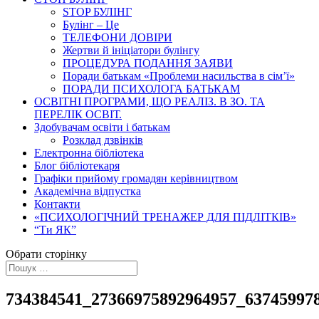
STOP БУЛІНГ
Булінг – Це
ТЕЛЕФОНИ ДОВІРИ
Жертви й ініціатори булінгу
ПРОЦЕДУРА ПОДАННЯ ЗАЯВИ
Поради батькам «Проблеми насильства в сім’ї»
ПОРАДИ ПСИХОЛОГА БАТЬКАМ
ОСВІТНІ ПРОГРАМИ, ЩО РЕАЛІЗ. В ЗО. ТА
ПЕРЕЛІК ОСВІТ.
Здобувачам освіти і батькам
Розклад дзвінків
Електронна бібліотека
Блог бібліотекаря
Графіки прийому громадян керівництвом
Академічна відпустка
Контакти
«ПСИХОЛОГІЧНИЙ ТРЕНАЖЕР ДЛЯ ПІДЛІТКІВ»
“Ти ЯК”
Обрати сторінку
734384541_27366975892964957_63745997