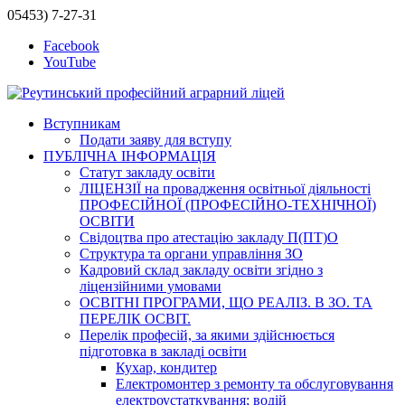
05453) 7-27-31
Facebook
YouTube
Вступникам
Подати заяву для вступу
ПУБЛІЧНА ІНФОРМАЦІЯ
Статут закладу освіти
ЛІЦЕНЗІЇ на провадження освітньої діяльності
ПРОФЕСІЙНОЇ (ПРОФЕСІЙНО-ТЕХНІЧНОЇ)
ОСВІТИ
Свідоцтва про атестацію закладу П(ПТ)О
Структура та органи управління ЗО
Кадровий склад закладу освіти згідно з
ліцензійними умовами
ОСВІТНІ ПРОГРАМИ, ЩО РЕАЛІЗ. В ЗО. ТА
ПЕРЕЛІК ОСВІТ.
Перелік професій, за якими здійснюється
підготовка в закладі освіти
Кухар, кондитер
Електромонтер з ремонту та обслуговування
електроустаткування; водій