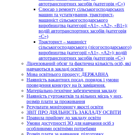
автотранспортних засобів (категорія «С»)
Слюсар з ремонту сільськогосподарських
машин та устаткування, тракторист-
машиніст сільськогосподарського
виробництва (категорії «А1», «А2», «В1»);
водій автотранспортних засобів (категорія
«С»)
Тракторист – машиніст
сільськогосподарського (лісогосподарського)
виробництва (категорії «А1», «А2»); водій
автотранспортних засобів (категорія «С»)
Ліцензований обсяг та фактична кількість осіб, які
навчаються в закладі освіти
Мова освітнього процесу: ДЕРЖАВНА
Наявність вакантних посад, порядок і умови
проведення конкурсу на їх заміщення.
Матеріально-технічне забезпечення закладу
Наявність гуртожитків та вільних місць у них,
розмір плати за проживання
Результати моніторингу якості освіти
ЗВІТ ПРО ДІЯЛЬНІСТЬ ЗАКЛАДУ ОСВІТИ
Правила прийому до закладу освіти
Умови доступності ЗО для навчання осіб з
особливими освітніми потребами
Розмір плати за навчання, підготовку,