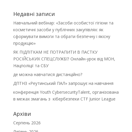
Недавні записи
Навчальний вебінар: «Засоби особистої гігієни та
косметичні засоби у публічних закупівлях: як
сформувати вимоги та обрати безпечну і якісну
продукцію»
ЯК ПІДЛІТКАМ НЕ ПОТРАПИТИ В ПАСТКУ
РОСІЙСЬКИХ СПЕЦСЛУЖБ⁉️ Онлайн-урок від МОН,
Нацполіції та СБУ
де можна навчатися дистанційно?
ДПТНЗ «Реутинський ПАЛ» запрошує на навчання
конференція Youth CybersecurityTalent, організована
в межах змагань з кібербезпеки CTF Junior League
Архіви
Серпень 2026
Липень 2026