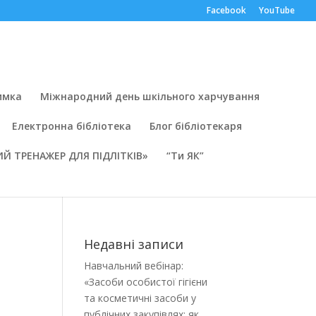
Facebook
YouTube
имка
Міжнародний день шкільного харчування
Електронна бібліотека
Блог бібліотекаря
Й ТРЕНАЖЕР ДЛЯ ПІДЛІТКІВ»
“Ти ЯК”
Недавні записи
Навчальний вебінар:
«Засоби особистої гігієни
та косметичні засоби у
публічних закупівлях: як