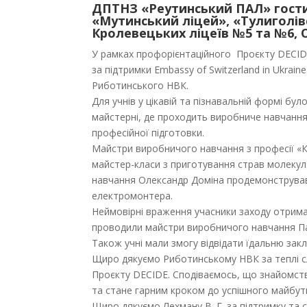
ДПТНЗ «Реутинський ПАЛ» гости
«Мутинський ліцей», «Тулиголів
Кролевецьких ліцеїв №5 та №6, О
У рамках профорієнтаційного
Проєкту DECIDE
за підтримки Embassy of Switzerland in Ukrain
Риботинського НВК.
Для учнів у цікавій та пізнавальній формі бу
майстерні, де проходить виробниче навчанн
професійної підготовки.
Майстри виробничого навчання з професії «К
майстер-класи з приготування страв молекул
навчання Олександр Доміна продемонстрував е
електромонтера.
Неймовірні враження учасники заходу отрима
проводили майстри виробничого навчання Па
Також учні мали змогу відвідати їдальню закл
Щиро дякуємо Риботинському НВК за теплі сл
Проєкту DECIDE. Сподіваємось, що знайомс
та стане гарним кроком до успішного майбут
Щиро дякуємо Лехману В. Г. за підтримку та 