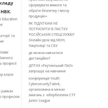
акладу
сформувати вимоги та
обрати безпечну і якісну
 НВК.
продукцію»
 Education
ЯК ПІДЛІТКАМ НЕ
ні
ПОТРАПИТИ В ПАСТКУ
РОСІЙСЬКИХ СПЕЦСЛУЖБ⁉️
аторії та
Онлайн-урок від МОН,
ями
Нацполіції та СБУ
пливі
де можна навчатися
обничого
дистанційно?
ь професії
ДПТНЗ «Реутинський ПАЛ»
запрошує на навчання
ер-класи
конференція Youth
CybersecurityTalent,
організована в межах
в рамках
змагань з кібербезпеки CTF
ю професією
Junior League