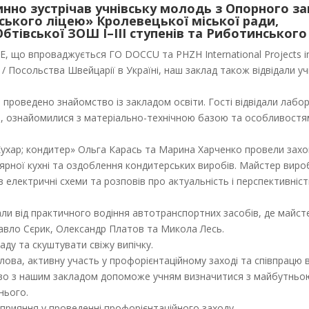
нно зустрічав учнівську молодь з Опорного з
ського ліцею» Кролевецької міської ради,
бтівської ЗОШ I–III ступенів та Риботинського
, що впроваджується ГО DOCCU та PHZH International Projects in
e / Посольства Швейцарії в Україні, наш заклад також відвідали уч
ло проведено знайомство із закладом освіти. Гості відвідали лабор
я, ознайомилися з матеріально-технічною базою та особливост
ухар; кондитер» Ольга Карась та Марина Харченко провели захо
ярної кухні та оздоблення кондитерських виробів. Майстер вир
лектричні схеми та розповів про актуальність і перспективніст
ли від практичного водіння автотранспортних засобів, де майст
вло Сєрик, Олександр Платов та Микола Лесь.
аду та скуштувати свіжу випічку.
ова, активну участь у профорієнтаційному заході та співпрацю 
тво з нашим закладом допоможе учням визначитися з майбутньо
нього.
сприяння у проведенні профорієнтаційного заходу.