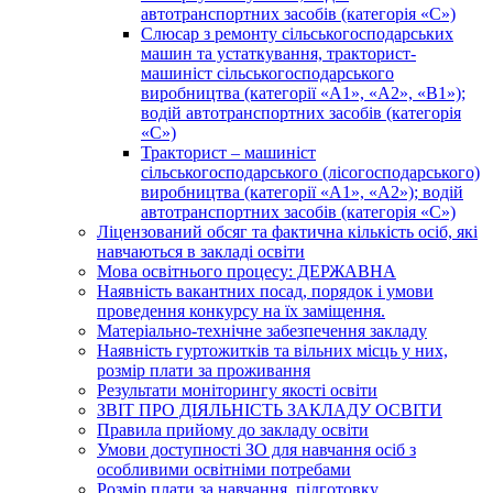
автотранспортних засобів (категорія «С»)
Слюсар з ремонту сільськогосподарських
машин та устаткування, тракторист-
машиніст сільськогосподарського
виробництва (категорії «А1», «А2», «В1»);
водій автотранспортних засобів (категорія
«С»)
Тракторист – машиніст
сільськогосподарського (лісогосподарського)
виробництва (категорії «А1», «А2»); водій
автотранспортних засобів (категорія «С»)
Ліцензований обсяг та фактична кількість осіб, які
навчаються в закладі освіти
Мова освітнього процесу: ДЕРЖАВНА
Наявність вакантних посад, порядок і умови
проведення конкурсу на їх заміщення.
Матеріально-технічне забезпечення закладу
Наявність гуртожитків та вільних місць у них,
розмір плати за проживання
Результати моніторингу якості освіти
ЗВІТ ПРО ДІЯЛЬНІСТЬ ЗАКЛАДУ ОСВІТИ
Правила прийому до закладу освіти
Умови доступності ЗО для навчання осіб з
особливими освітніми потребами
Розмір плати за навчання, підготовку,