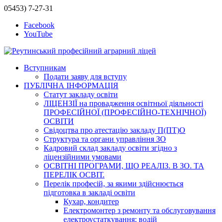
05453) 7-27-31
Facebook
YouTube
Вступникам
Подати заяву для вступу
ПУБЛІЧНА ІНФОРМАЦІЯ
Статут закладу освіти
ЛІЦЕНЗІЇ на провадження освітньої діяльності
ПРОФЕСІЙНОЇ (ПРОФЕСІЙНО-ТЕХНІЧНОЇ)
ОСВІТИ
Свідоцтва про атестацію закладу П(ПТ)О
Структура та органи управління ЗО
Кадровий склад закладу освіти згідно з
ліцензійними умовами
ОСВІТНІ ПРОГРАМИ, ЩО РЕАЛІЗ. В ЗО. ТА
ПЕРЕЛІК ОСВІТ.
Перелік професій, за якими здійснюється
підготовка в закладі освіти
Кухар, кондитер
Електромонтер з ремонту та обслуговування
електроустаткування; водій