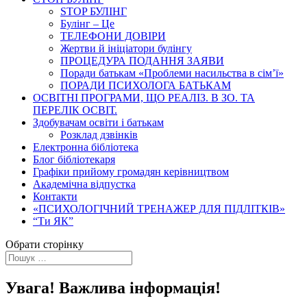
STOP БУЛІНГ
Булінг – Це
ТЕЛЕФОНИ ДОВІРИ
Жертви й ініціатори булінгу
ПРОЦЕДУРА ПОДАННЯ ЗАЯВИ
Поради батькам «Проблеми насильства в сім’ї»
ПОРАДИ ПСИХОЛОГА БАТЬКАМ
ОСВІТНІ ПРОГРАМИ, ЩО РЕАЛІЗ. В ЗО. ТА
ПЕРЕЛІК ОСВІТ.
Здобувачам освіти і батькам
Розклад дзвінків
Електронна бібліотека
Блог бібліотекаря
Графіки прийому громадян керівництвом
Академічна відпустка
Контакти
«ПСИХОЛОГІЧНИЙ ТРЕНАЖЕР ДЛЯ ПІДЛІТКІВ»
“Ти ЯК”
Обрати сторінку
Увага! Важлива інформація!