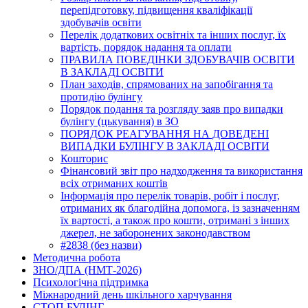
перепідготовку, підвищення кваліфікації
здобувачів освіти
Перелік додаткових освітніх та інших послуг, їх
вартість, порядок надання та оплати
ПРАВИЛА ПОВЕДІНКИ ЗДОБУВАЧІВ ОСВІТИ
В ЗАКЛАДІ ОСВІТИ
План заходів, спрямованих на запобігання та
протидію булінгу
Порядок подання та розгляду заяв про випадки
булінгу (цькування) в ЗО
ПОРЯДОК РЕАГУВАННЯ НА ДОВЕДЕНІ
ВИПАДКИ БУЛІНГУ В ЗАКЛАДІ ОСВІТИ
Кошторис
Фінансовий звіт про надходження та використання
всіх отриманих коштів
Інформація про перелік товарів, робіт і послуг,
отриманих як благодійна допомога, із зазначенням
їх вартості, а також про кошти, отримані з інших
джерел, не заборонених законодавством
#2838 (без назви)
Методична робота
ЗНО/ДПА (НМТ-2026)
Психологічна підтримка
Міжнародний день шкільного харчування
СТОП БУЛІНГ