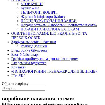
STOP БУЛІНГ
Булінг – Це
ТЕЛЕФОНИ ДОВІРИ
Жертви й ініціатори булінгу
ПРОЦЕДУРА ПОДАННЯ ЗАЯВИ
Поради батькам «Проблеми насильства в сім’ї»
ПОРАДИ ПСИХОЛОГА БАТЬКАМ
ОСВІТНІ ПРОГРАМИ, ЩО РЕАЛІЗ. В ЗО. ТА
ПЕРЕЛІК ОСВІТ.
Здобувачам освіти і батькам
Розклад дзвінків
Електронна бібліотека
Блог бібліотекаря
Графіки прийому громадян керівництвом
Академічна відпустка
Контакти
«ПСИХОЛОГІЧНИЙ ТРЕНАЖЕР ДЛЯ ПІДЛІТКІВ»
“Ти ЯК”
Обрати сторінку
виробниче навчання з теми:
“Приготування тіста та виробів з