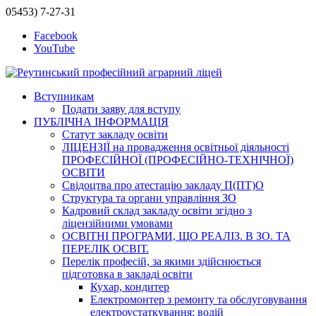
05453) 7-27-31
Facebook
YouTube
Вступникам
Подати заяву для вступу
ПУБЛІЧНА ІНФОРМАЦІЯ
Статут закладу освіти
ЛІЦЕНЗІЇ на провадження освітньої діяльності
ПРОФЕСІЙНОЇ (ПРОФЕСІЙНО-ТЕХНІЧНОЇ)
ОСВІТИ
Свідоцтва про атестацію закладу П(ПТ)О
Структура та органи управління ЗО
Кадровий склад закладу освіти згідно з
ліцензійними умовами
ОСВІТНІ ПРОГРАМИ, ЩО РЕАЛІЗ. В ЗО. ТА
ПЕРЕЛІК ОСВІТ.
Перелік професій, за якими здійснюється
підготовка в закладі освіти
Кухар, кондитер
Електромонтер з ремонту та обслуговування
електроустаткування; водій