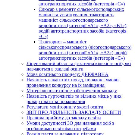
автотранспортних засобів (категорія «С»)
Слюсар з ремонту сільськогосподарських
машин та устаткування, тракторист-
машиніст сільськогосподарського
виробництва (категорії «А1», «А2», «В1»);
водій автотранспортних засобів (категорія
«С»)
Тракторист – машиніст
сільськогосподарського (лісогосподарського)
виробництва (категорії «А1», «А2»); водій
автотранспортних засобів (категорія «С»)
Ліцензований обсяг та фактична кількість осіб, які
навчаються в закладі освіти
Мова освітнього процесу: ДЕРЖАВНА
Наявність вакантних посад, порядок і умови
проведення конкурсу на їх заміщення.
Матеріально-технічне забезпечення закладу
Наявність гуртожитків та вільних місць у них,
розмір плати за проживання
Результати моніторингу якості освіти
ЗВІТ ПРО ДІЯЛЬНІСТЬ ЗАКЛАДУ ОСВІТИ
Правила прийому до закладу освіти
Умови доступності ЗО для навчання осіб з
особливими освітніми потребами
Розмір плати за навчання, підготовку,