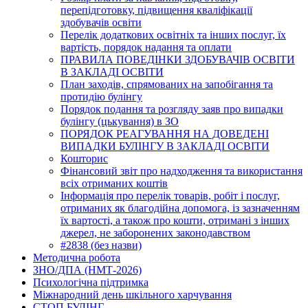
перепідготовку, підвищення кваліфікації
здобувачів освіти
Перелік додаткових освітніх та інших послуг, їх
вартість, порядок надання та оплати
ПРАВИЛА ПОВЕДІНКИ ЗДОБУВАЧІВ ОСВІТИ
В ЗАКЛАДІ ОСВІТИ
План заходів, спрямованих на запобігання та
протидію булінгу
Порядок подання та розгляду заяв про випадки
булінгу (цькування) в ЗО
ПОРЯДОК РЕАГУВАННЯ НА ДОВЕДЕНІ
ВИПАДКИ БУЛІНГУ В ЗАКЛАДІ ОСВІТИ
Кошторис
Фінансовий звіт про надходження та використання
всіх отриманих коштів
Інформація про перелік товарів, робіт і послуг,
отриманих як благодійна допомога, із зазначенням
їх вартості, а також про кошти, отримані з інших
джерел, не заборонених законодавством
#2838 (без назви)
Методична робота
ЗНО/ДПА (НМТ-2026)
Психологічна підтримка
Міжнародний день шкільного харчування
СТОП БУЛІНГ