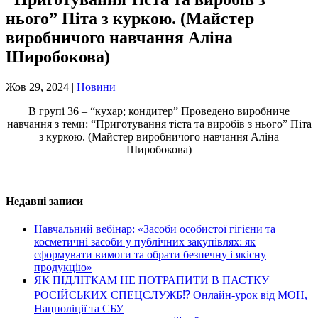
нього” Піта з куркою. (Майстер
виробничого навчання Аліна
Широбокова)
Жов 29, 2024
|
Новини
В групі 36 – “кухар; кондитер” Проведено виробниче
навчання з теми: “Приготування тіста та виробів з нього” Піта
з куркою. (Майстер виробничого навчання Аліна
Широбокова)
Недавні записи
Навчальний вебінар: «Засоби особистої гігієни та
косметичні засоби у публічних закупівлях: як
сформувати вимоги та обрати безпечну і якісну
продукцію»
ЯК ПІДЛІТКАМ НЕ ПОТРАПИТИ В ПАСТКУ
РОСІЙСЬКИХ СПЕЦСЛУЖБ⁉️ Онлайн-урок від МОН,
Нацполіції та СБУ