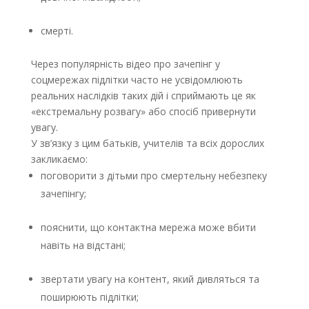
смерті.
Через популярність відео про зачепінг у
соцмережах підлітки часто не усвідомлюють
реальних наслідків таких дій і сприймають це як
«екстремальну розвагу» або спосіб привернути
увагу.
У зв’язку з цим батьків, учителів та всіх дорослих
закликаємо:
поговорити з дітьми про смертельну небезпеку
зачепінгу;
пояснити, що контактна мережа може вбити
навіть на відстані;
звертати увагу на контент, який дивляться та
поширюють підлітки;