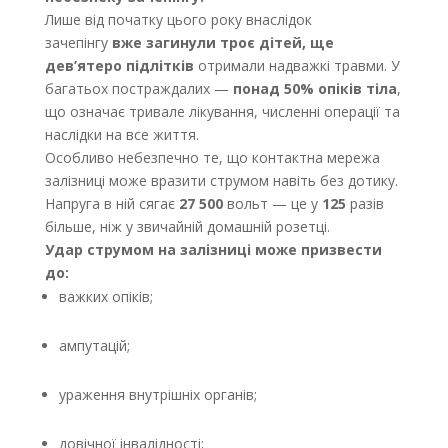
Лише від початку цього року внаслідок
зачепінгу
вже загинули троє дітей, ще
дев’ятеро підлітків
отримали надважкі травми. У
багатьох постраждалих —
понад 50% опіків тіла
,
що означає тривале лікування, численні операції та
наслідки на все життя.
Особливо небезпечно те, що контактна мережа
залізниці може вразити струмом навіть без дотику.
Напруга в ній сягає
27 500
вольт — це у
125
разів
більше, ніж у звичайній домашній розетці.
Удар струмом на залізниці може призвести
до:
важких опіків;
ампутацій;
ураження внутрішніх органів;
довічної інвалідності;